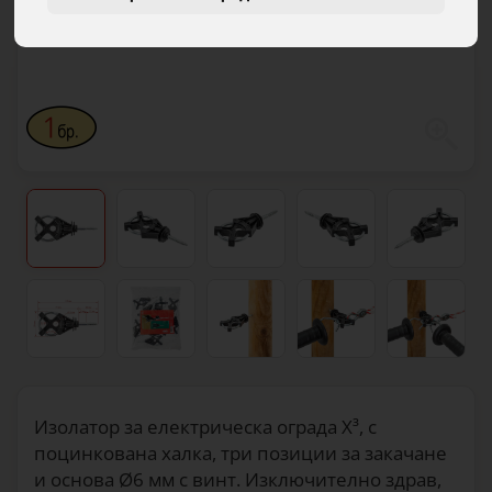
Изолатор за електрическа ограда X³, с
поцинкована халка, три позиции за закачане
и основа Ø6 мм с винт. Изключително здрав,