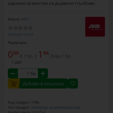
идеален за монтаж на дървени стълбове.
Марка:
AKO
Напиши отзив
Наличен.
0
1
99
94
€ / бр.
Лева / бр.
|
С ДДС
бр.
Добави в кошница
Код продукт: 1786
Тип продукт:
Изолатор за електропастир
Брутно тегло: 0.047 кг