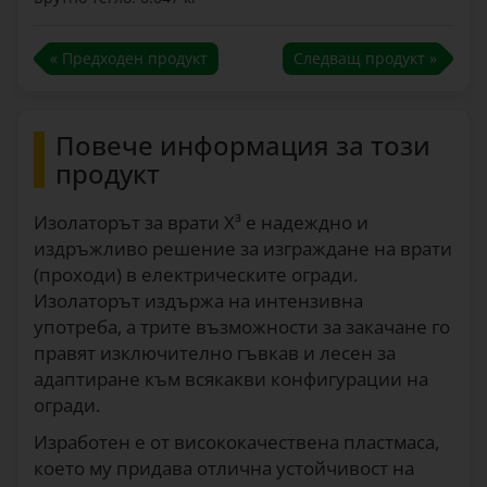
« Предходен продукт
Следващ продукт »
Повече информация за този
продукт
Изолаторът за врати X³ е надеждно и
издръжливо решение за изграждане на врати
(проходи) в електрическите огради.
Изолаторът издържа на интензивна
употреба, а трите възможности за закачане го
правят изключително гъвкав и лесен за
адаптиране към всякакви конфигурации на
огради.
Изработен е от висококачествена пластмаса,
което му придава отлична устойчивост на