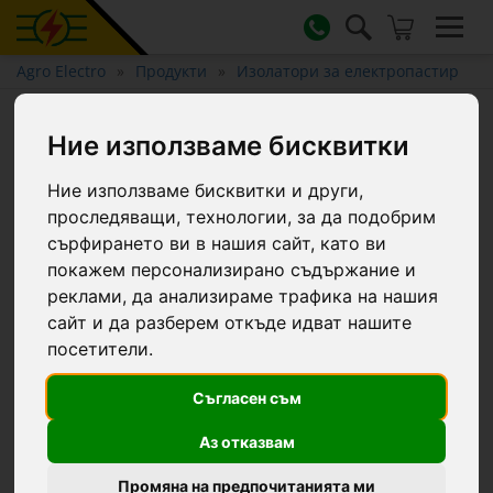
Agro Electro
Продукти
Изолатори за електропастир
Изолатор за врата X³, с винт
Ние използваме бисквитки
за дърво
Ние използваме бисквитки и други,
проследяващи, технологии, за да подобрим
сърфирането ви в нашия сайт, като ви
покажем персонализирано съдържание и
реклами, да анализираме трафика на нашия
сайт и да разберем откъде идват нашите
посетители.
Съгласен съм
Аз отказвам
Промяна на предпочитанията ми