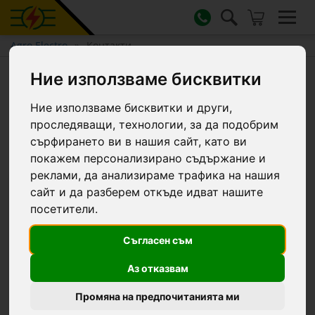
Agro Electro
Контакти
Ние използваме бисквитки
Контакти
Ние използваме бисквитки и други,
проследяващи, технологии, за да подобрим
Свържете се с нас по имейл
сърфирането ви в нашия сайт, като ви
покажем персонализирано съдържание и
реклами, да анализираме трафика на нашия
сайт и да разберем откъде идват нашите
Три имена
посетители.
Съгласен съм
E-mail адрес
Аз отказвам
Промяна на предпочитанията ми
Телефонен номер