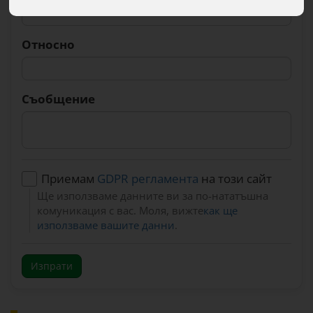
Относно
Съобщение
Приемам
GDPR регламента
на този сайт
Ще използваме данните ви за по-нататъшна
комуникация с вас. Моля, вижте
как ще
използваме вашите данни
.
Изпрати