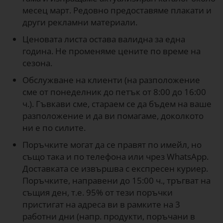
месец март. Редовно предоставяме плакати и
други рекламни материали.
Ценовата листа остава валидна за една
година. Не променяме цените по време на
сезона.
Обслужване на клиенти (на разположение
сме от понеделник до петък от 8:00 до 16:00
ч.). Гъвкави сме, стараем се да бъдем на ваше
разположение и да ви помагаме, доколкото
ни е по силите.
Поръчките могат да се правят по имейл, но
също така и по телефона или чрез WhatsApp.
Доставката се извършва с експресен куриер.
Поръчките, направени до 15:00 ч., тръгват на
същия ден, т.е. 95% от тези поръчки
пристигат на адреса ви в рамките на 3
работни дни (напр. продукти, поръчани в