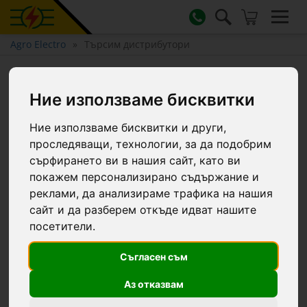
Agro Electro
Търсим дистрибутори
Търсим дистрибутори!
Ние използваме бисквитки
Ние използваме бисквитки и други,
проследяващи, технологии, за да подобрим
сърфирането ви в нашия сайт, като ви
покажем персонализирано съдържание и
реклами, да анализираме трафика на нашия
сайт и да разберем откъде идват нашите
Ако сте собственик на магазин, който иска да
посетители.
разшири продуктовата си гама с оборудване и
аксесоари за електропастири (електрически
Съгласен съм
огради) и зоотехнически продукти, ние сме на
Аз отказвам
ваше разположение.