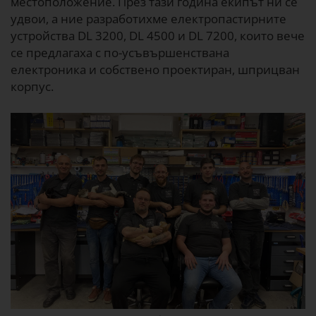
местоположение. През тази година екипът ни се
удвои, а ние разработихме електропастирните
устройства DL 3200, DL 4500 и DL 7200, които вече
се предлагаха с по-усъвършенствана
електроника и собствено проектиран, шприцван
корпус.