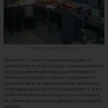
Първата гаражна работилница
През 2019 г., с екип от едва петима души, се
преместихме в тогава все още незавършената ни
база, за да можем ефективно да отговорим на
увеличеното пазарно търсене. Складовият ни
капацитет вече се оказа ограничен, затова бяха
необходими допълнителни разширения. С всяко
развитие укрепвахме позициите си на пазара и
се стремяхме да спечелим доверието на нашите
клиенти.