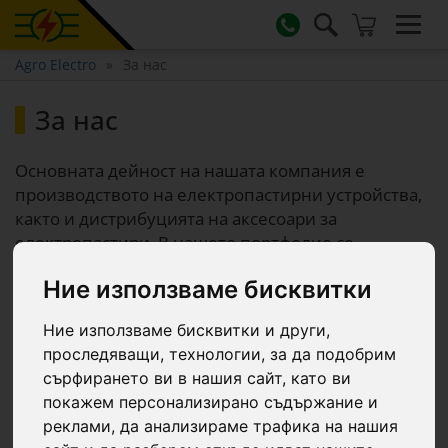
Agro Electro
За нас
За нас
Основната дейност на нашата компания е
производството на електропастирни устройства,
както и дистрибуцията на аксесоари за
електропастири. В нашето портфолио се
включват, наред с други, импулсни генератори,
Ние използваме бисквитки
соларни системи, въжета, шнурове и ленти,
изолатори, както и свързаните с тях
Ние използваме бисквитки и други,
допълнителни аксесоари.
проследяващи, технологии, за да подобрим
Освен това предлагаме и оборудване, машини,
сърфирането ви в нашия сайт, като ви
инструменти и консумативи, необходими за
покажем персонализирано съдържание и
животновъдството и управлението на
реклами, да анализираме трафика на нашия
стопанства, като например хранилки, поилки,