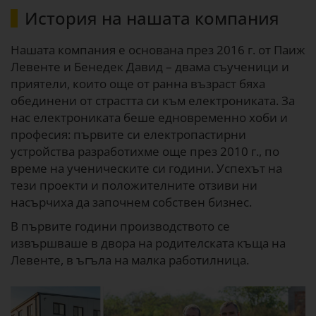
История на нашата компания
Нашата компания е основана през 2016 г. от Паиж
Левенте и Бенедек Давид – двама съученици и
приятели, които още от ранна възраст бяха
обединени от страстта си към електрониката. За
нас електрониката беше едновременно хоби и
професия: първите си електропастирни
устройства разработихме още през 2010 г., по
време на ученическите си години. Успехът на
тези проекти и положителните отзиви ни
насърчиха да започнем собствен бизнес.
В първите години производството се
извършваше в двора на родителската къща на
Левенте, в ъгъла на малка работилница.