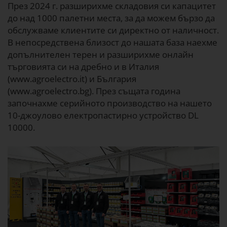
През 2024 г. разширихме складовия си капацитет
до над 1000 палетни места, за да можем бързо да
обслужваме клиентите си директно от наличност.
В непосредствена близост до нашата база наехме
допълнителен терен и разширихме онлайн
търговията си на дребно и в Италия
(www.agroelectro.it) и България
(www.agroelectro.bg). През същата година
започнахме серийното производство на нашето
10-джоулово електропастирно устройство DL
10000.