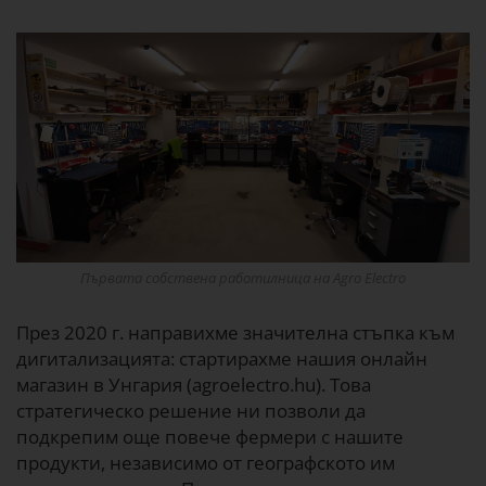
Първата собствена работилница на Agro Electro
През 2020 г. направихме значителна стъпка към
дигитализацията: стартирахме нашия онлайн
магазин в Унгария (agroelectro.hu). Това
стратегическо решение ни позволи да
подкрепим още повече фермери с нашите
продукти, независимо от географското им