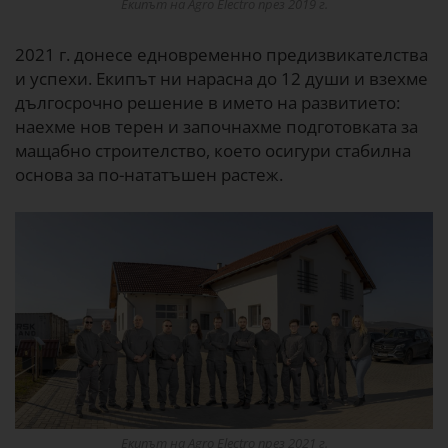
Екипът на Agro Electro през 2019 г.
2021 г. донесе едновременно предизвикателства
и успехи. Екипът ни нарасна до 12 души и взехме
дългосрочно решение в името на развитието:
наехме нов терен и започнахме подготовката за
мащабно строителство, което осигури стабилна
основа за по-нататъшен растеж.
Екипът на Agro Electro през 2021 г.