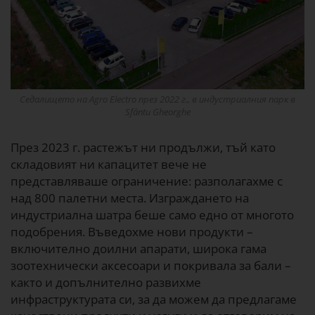
Седалището на Agro Electro през 2022 г., в индустриалния парк в
Sfântu Gheorghe
През 2023 г. растежът ни продължи, тъй като
складовият ни капацитет вече не
представляваше ограничение: разполагахме с
над 800 палетни места. Изграждането на
индустриална шатра беше само едно от многото
подобрения. Въведохме нови продукти –
включително доилни апарати, широка гама
зоотехнически аксесоари и покривала за бали –
както и допълнително развихме
инфраструктурата си, за да можем да предлагаме