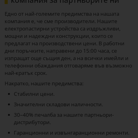
Едно от най-големите предимства на нашата
компания е, че сме производители. Нашите
електропастирни устройства са издръжливи,
мощни и надеждни конструкции, които се
предлагат на производствени цени. В работни
дни поръчките, направени до 15:00 часа, се
изпращат още същия ден, а на всички имейли и
телефонни обаждания отговаряме във възможно
най-кратък срок.
Накратко, нашите предимства:
Стабилни цени.
Значителни складови наличности.
30–40% печалба за нашите партньори-
дистрибутори.
Гаранционни и извънгаранционни ремонти.