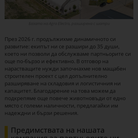
Базата на Agro Electro, разширена с шатри
През 2026 г. продължихме динамичното си
развитие: екипът ни се разшири до 35 души,
което ни позволи да обслужваме партньорите си
още по-бързо и ефективно. В отговор на
нарастващите нужди започнахме нов мащабен
строителен проект с цел допълнително
разширяване на складовия и логистичния ни
капацитет. Благодарение на това можем да
подкрепяме още повече животновъди от едно
място с големи наличности, предлагайки им
надеждни и бързи решения.
Предимствата на нашата
компания за партньорите ни