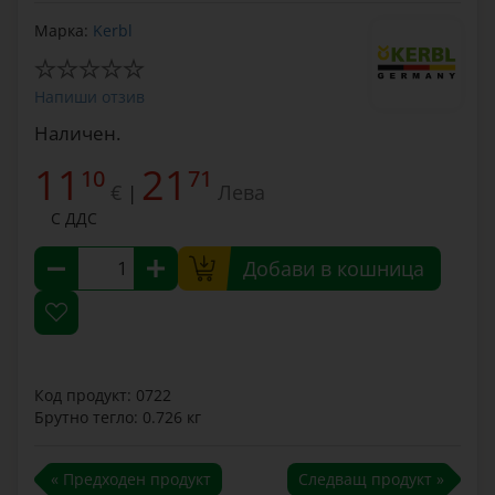
Марка:
Kerbl
Напиши отзив
Наличен.
11
21
10
71
€
Лева
|
С ДДС
Добави в кошница
Код продукт: 0722
Брутно тегло: 0.726 кг
« Предходен продукт
Следващ продукт »