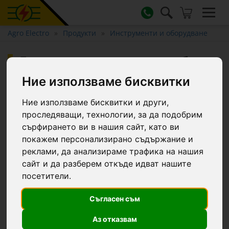
Agro Electro
Продукти
Инструменти и оборудване
Лопата за зърно и сняг, без
дръжка, 40 × 42 см
Ние използваме бисквитки
Ние използваме бисквитки и други,
проследяващи, технологии, за да подобрим
сърфирането ви в нашия сайт, като ви
покажем персонализирано съдържание и
реклами, да анализираме трафика на нашия
сайт и да разберем откъде идват нашите
посетители.
Съгласен съм
Аз отказвам