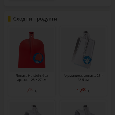
Сходни продукти
Лопата Holstein, без
Алуминиева лопата, 28 ×
дръжка, 25 × 27 см
36,5 см
10
30
7
12
€
€