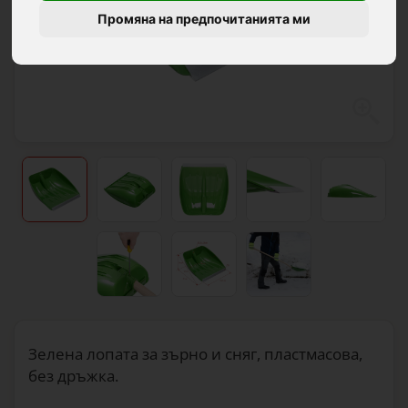
Промяна на предпочитанията ми
Зелена лопата за зърно и сняг, пластмасова,
без дръжка.