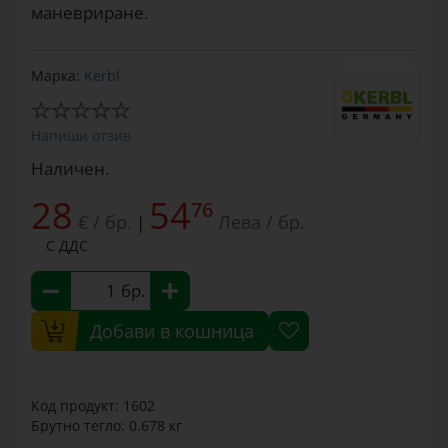
маневриране.
Марка:
Kerbl
Напиши отзив
Наличен.
28
54
76
€ / бр.
Лева / бр.
|
С ДДС
бр.
Добави в кошница
Код продукт: 1602
Брутно тегло: 0.678 кг