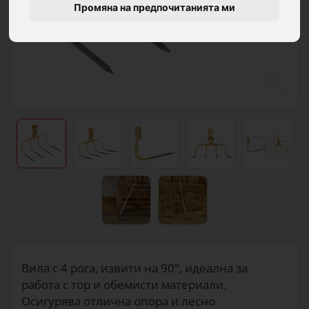
Промяна на предпочитанията ми
Вила с 4 рога, извити на 90°, идеална за
работа с тор и обемисти материали.
Осигурява отлична опора и лесно