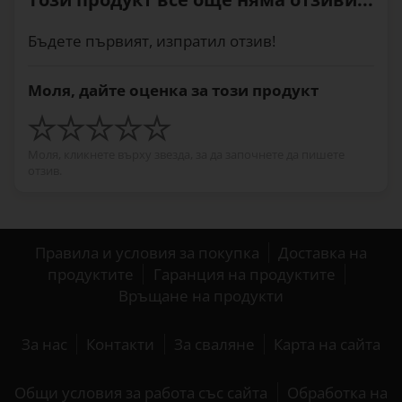
Бъдете първият, изпратил отзив!
Моля, дайте оценка за този продукт
Моля, кликнете върху звезда, за да започнете да пишете
отзив.
Правила и условия за покупка
Доставка на
продуктите
Гаранция на продуктите
Връщане на продукти
За нас
Контакти
За сваляне
Карта на сайта
Общи условия за работа със сайта
Обработка на