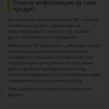
Повече информация за този
продукт
Вилата за тор с 4 рога, извита на 90°, е ръчно
изкован инструмент, проектиран за
ефективна работа с оборски тор, слама и
други селскостопански материали.
Извитата на 90° форма (тип „лебедово гърло“)
на вилата, осигурява важно механично
предимство, като дава по-голяма сила при
повдигане (на принципа на лоста) и лесен
достъп до тесни пространства или под
обемисти материали. Острите зъби улесняват
и аерирането на уплътнената почва.
Захващането е стандартно, без включена
дръжка.