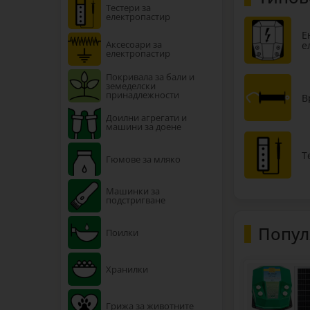
Тестери за
електропастир
Е
Аксесоари за
е
електропастир
Покривала за бали и
земеделски
принадлежности
В
Доилни агрегати и
машини за доене
Т
Гюмове за мляко
Машинки за
подстригване
Попул
Поилки
Хранилки
Грижа за животните