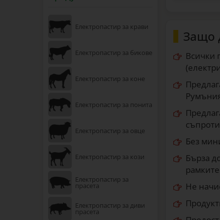
Електропастир за крави
Защо 
Електропастир за бикове
Всички п
(електри
Електропастир за коне
Предла
Румъния
Електропастир за понита
Предла
съпроти
Електропастир за овце
Без мин
Електропастир за кози
Бърза до
рамките 
Електропастир за
Не начи
прасета
Продукт
Електропастир за диви
прасета
Предост