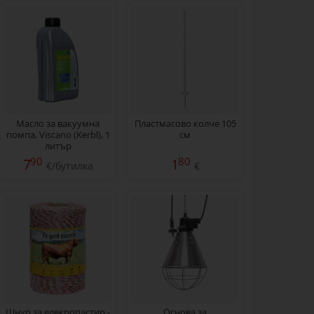
Масло за вакуумна
Пластмасово колче 105
помпа, Viscano (Kerbl), 1
см
литър
90
80
7
1
€/бутилка
€
Шнур за елекропастир -
Основа за