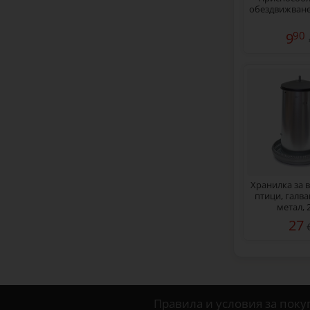
обездвижване
90
9
Хранилка за 
птици, галв
метал, 
27
Правила и условия за поку