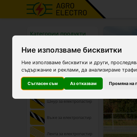
Категории продукти
Ние използваме бисквитки
Енергизатори
(Генератори на импулси)
Ние използваме бисквитки и други, проследяв
Пакети за електропастир
съдържание и реклами, да анализираме трафик
Електропастир със
Съгласен съм
Аз отказвам
Промяна на 
соларен панел
Шнур за електропастир
Въже за електропастир
Лента за електропастир