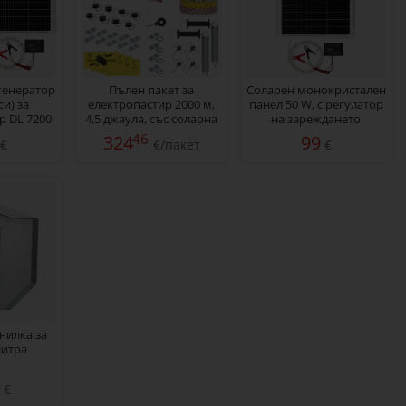
генератор
Пълен пакет за
Соларен монокристален
и) за
електропастир 2000 м,
панел 50 W, с регулатор
р DL 7200
4,5 джаула, със соларна
на зареждането
с соларна
система, за домашни
46
324
99
€
€/пакет
€
50 W
животни
нилка за
литра
€