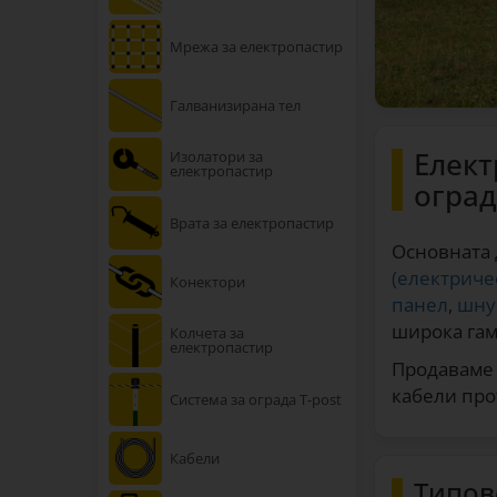
Мрежа за електропастир
Галванизирана тел
Елект
Изолатори за
електропастир
огра
Врата за електропастир
Основната 
(електриче
Конектори
панел
,
шну
широка гам
Колчета за
електропастир
Продаваме 
кабели про
Система за ограда T-post
Кабели
Типов