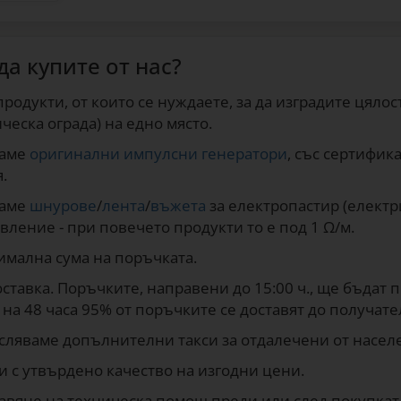
да купите от нас?
родукти, от които се нуждаете, за да изградите цяло
ческа ограда) на едно място.
гаме
оригинални импулсни генератори
, със сертифик
.
гаме
шнурове
/
лента
/
въжета
за електропастир (електр
вление - при повечето продукти то е под 1 Ω/м.
имална сума на поръчката.
ставка. Поръчките, направени до 15:00 ч., ще бъдат 
на 48 часа 95% от поръчките се доставят до получате
сляваме допълнителни такси за отдалечени от населе
и с утвърдено качество на изгодни цени.
авяне на техническа помощ преди или след покупкат