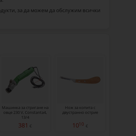
дукти, за да можем да обслужим всички
Машинка за стригане на
Нож за копита с
овце 230 V, Constanta4,
двустранно острие
13/4
10
381
10
€
€