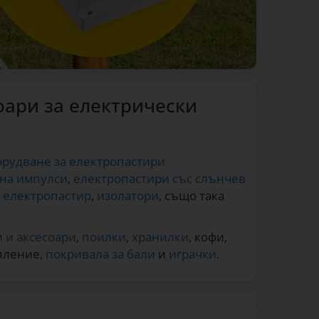
оари за електрически
орудване за електропастири
 на импулси
,
електропастири със слънчев
а електропастир
,
изолатори
, също така
 и аксесоари
,
поилки
,
хранилки
, кофи,
пление,
покривала за бали
и
играчки
.