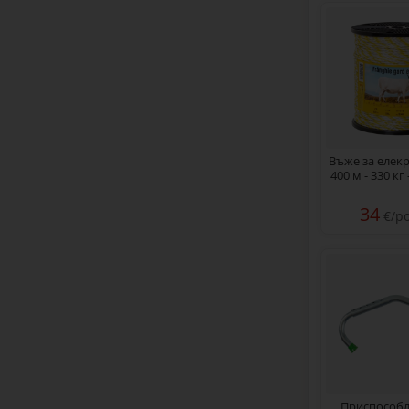
Въже за елекр
400 м - 330 кг
34
€/р
Приспособл