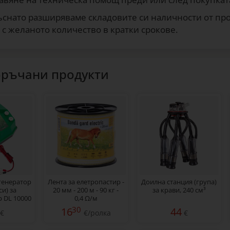
снато разширяваме складовите си наличности от про
 с желаното количество в кратки срокове.
ръчани продукти
генератор
Лента за елетропастир -
Доилна станция (група)
и) за
20 мм - 200 м - 90 кг -
за крави, 240 см³
 DL 10000
0,4 Ω/м
 мрежов
30
16
44
€
€/ролка
€
0/12 V