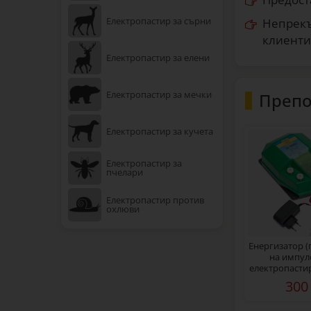
Електропастир за сърни
Непрекъ
клиенти
Електропастир за елени
Електропастир за мечки
Препо
Електропастир за кучета
Електропастир за
пчелари
Електропастир против
охлюви
Енергизатор (
на импулс
електропастир
10 джаула с
300
адаптер 23