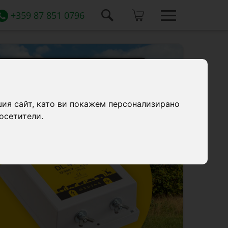
+359 87 851 0796
шия сайт, като ви покажем персонализирано
осетители.