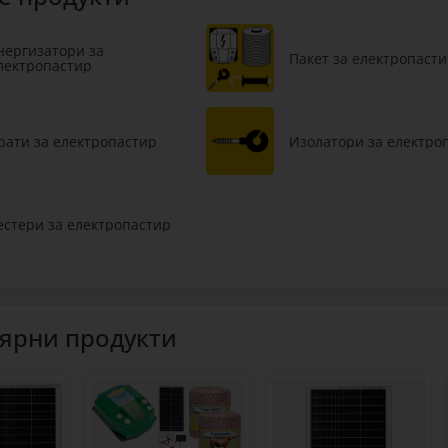
нергизатори за
Пакет за електропаст
лектропастир
рати за електропастир
Изолатори за електро
естери за електропастир
ярни продукти