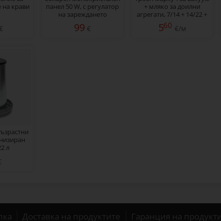
 на крави
панел 50 W, с регулатор
+ мляко за доилни
на зареждането
агрегати, 7/14 + 14/22 +
7/14 мм
60
99
5
€
€
€/м
възрастни
анизиран
22 л
€
пка
Доставка на продуктите
Гаранция на продукт