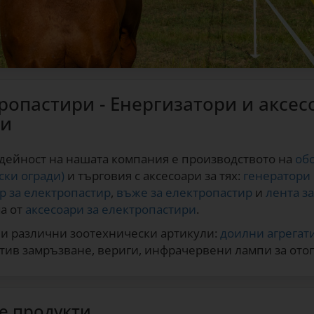
ропастири - Енергизатори и аксес
ди
дейност на нашата компания е производството на
об
ски огради)
и търговия с аксесоари за тях:
генератори
р за електропастир
,
въже за електропастир
и
лента з
а от
аксесоари за електропастири
.
и различни зоотехнически артикули:
доилни агрегати
тив замръзване, вериги, инфрачервени лампи за ото
е продукти