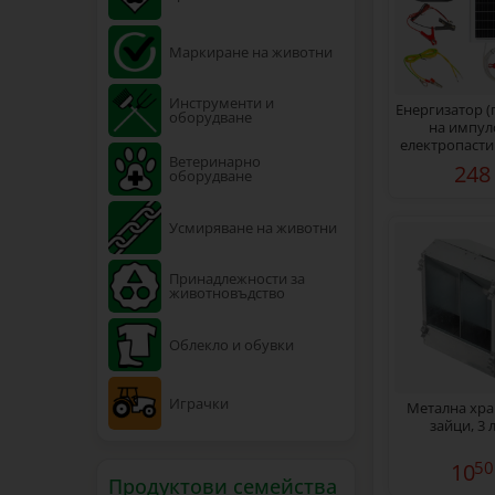
Маркиране на животни
Инструменти и
Енергизатор (
оборудване
на импулс
електропасти
Ветеринарно
7,2 джаула съ
248
оборудване
система 
Усмиряване на животни
Принадлежности за
животновъдство
Облекло и обувки
Играчки
Метална хра
зайци, 3 
50
10
Продуктови семейства