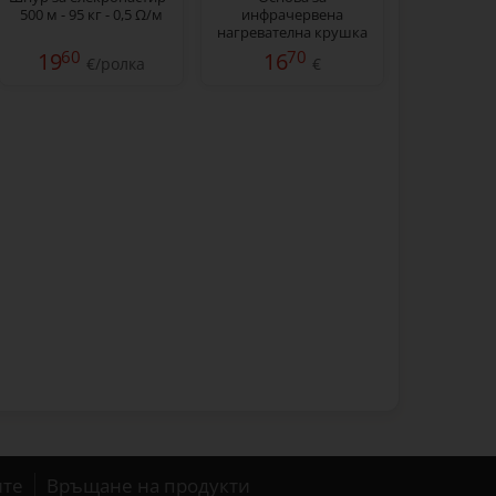
500 м - 95 кг - 0,5 Ω/м
инфрачервена
нагревателна крушка
60
70
19
16
€/ролка
€
ите
Връщане на продукти