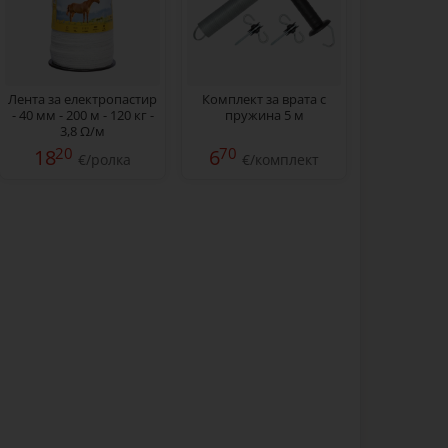
Лента за електропастир
Комплект за врата с
- 40 мм - 200 м - 120 кг -
пружина 5 м
3,8 Ω/м
20
70
18
6
€/ролка
€/комплект