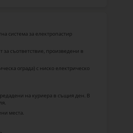
стна система за електропастир
ат за съответствие, произведени в
ическа ограда) с ниско електрическо
предадени на куриера в същия ден. В
ля.
ни места.
а.