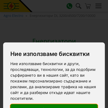
Agro Electro
Енергизатори DL 3200/4500/7200/10000
Енергизатори
DL 3200/4500/7200/10000
Ние използваме бисквитки
Ние използваме бисквитки и други,
През 2020 г. създадохме серия от нови
проследяващи, технологии, за да подобрим
енергизатори (импулсни генератори за
сърфирането ви в нашия сайт, като ви
електропастир).
покажем персонализирано съдържание и
Въз основа на богатия ни опит в областта на
реклами, да анализираме трафика на нашия
електрическите огради разработихме наново
сайт и да разберем откъде идват нашите
от нулата генератор на импулси и създадохме
посетители.
три версии с различна мощност: 3,2 джаула,