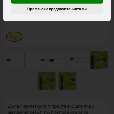
Промяна на предпочитанията ми
Дълъг изолатор тип пръстен, с шпилка с
метрична резба M6, препоръчва се за