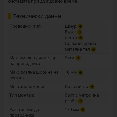
системата при дъждовно време.
Технически данни
Проводник тип
Шнур
Въже
Лента
Галванизирана
метална тел
Максимален диаметър
6 мм
на проводника
Максимална ширина на
10 мм
лентата
Местоположение
На линията
Тип монтаж
болт с метрична
резба
Разстояние до
170 мм
проводника