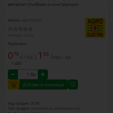
метални стълбове и конструкции.
Марка:
Agro Electro
Напиши отзив
Наличен.
0
1
79
55
€ / бр.
Лева / бр.
|
С ДДС
бр.
Добави в кошница
Код продукт: 0139
Тип продукт:
Изолатор за електропастир