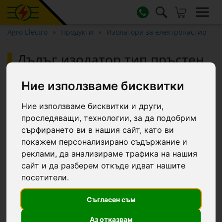
Agro Electro
Продукти
Изолатори за електропастир
Дълъг изолатор тип пръстен,
с шпилка с метрична резба
M6
Ние използваме бисквитки
Ние използваме бисквитки и други,
проследяващи, технологии, за да подобрим
сърфирането ви в нашия сайт, като ви
покажем персонализирано съдържание и
реклами, да анализираме трафика на нашия
сайт и да разберем откъде идват нашите
посетители.
Съгласен съм
Аз отказвам