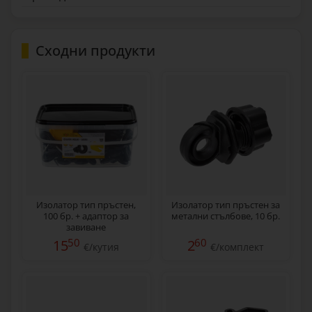
Сходни продукти
Изолатор тип пръстен,
Изолатор тип пръстен за
100 бр. + адаптор за
метални стълбове, 10 бр.
завиване
50
60
15
2
€/кутия
€/комплект