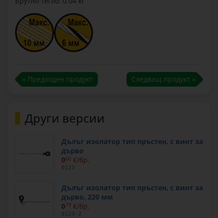
Брутно тегло: 0.04 кг
« Предходен продукт
Следващ продукт »
Други версии
Дълъг изолатор тип пръстен, с винт за
дърво
0
60
€/бр.
0123
Дълъг изолатор тип пръстен, с винт за
дърво, 220 мм
0
79
€/бр.
0123-2