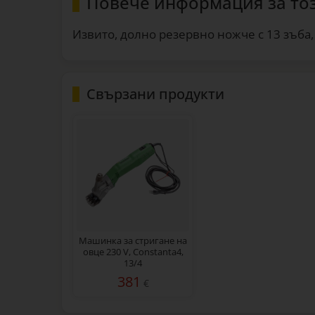
Повече информация за то
Извитo, долнo резервнo ножче с 13 зъба,
Свързани продукти
Машинка за стригане на
овце 230 V, Constanta4,
13/4
381
€