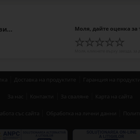
и...
Моля, дайте оценка за
Моля, кликнете върху звезда, за 
пка
Доставка на продуктите
Гаранция на продукт
За нас
Контакти
За сваляне
Карта на сайта
абота със сайта
Обработка на лични данни
Полит