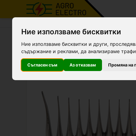
Agro Electro
Продукти
Машинки за подстриг
Ние използваме бисквитки
Долен извит нож с 13 зъба
Ние използваме бисквитки и други, проследяв
съдържание и реклами, да анализираме трафик
Съгласен съм
Аз отказвам
Промяна на 