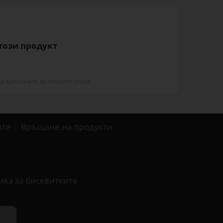
 този продукт
да започнете да пишете отзив.
ите
Връщане на продукти
ика за бисквитките