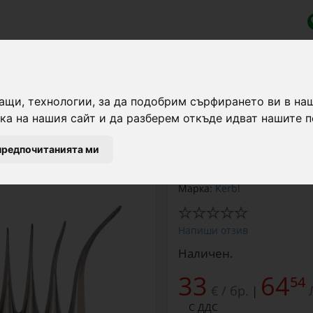
ване
, Wellington
ащи, технологии, за да подобрим сърфирането ви в на
а на нашия сайт и да разберем откъде идват нашите п
Резервен, извит долен н
предпочитанията ми
Марка:
Kerbl
Напиши отзив
Наличен.
33
64
54
€ / бр.
|
С ДДС