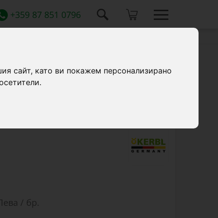
+359 87 851 0796
шия сайт, като ви покажем персонализирано
осетители.
ож (с 13 зъба), Wellington.
Лева / бр.