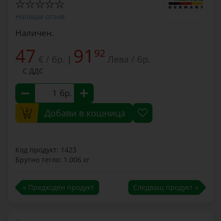
Напиши отзив
Наличен.
47
91
92
€ / бр.
Лева / бр.
|
С ДДС
бр.
Добави в кошница
Код продукт: 1423
Брутно тегло: 1.006 кг
« Предходен продукт
Следващ продукт »