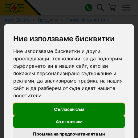
Agro Electro
Продукти
Грижа за животните
Дозиращ пистолет за
Ние използваме бисквитки
двукомпонентно лепило в
Ние използваме бисквитки и други,
патрон от 160 мл
проследяващи, технологии, за да подобрим
сърфирането ви в нашия сайт, като ви
покажем персонализирано съдържание и
реклами, да анализираме трафика на нашия
сайт и да разберем откъде идват нашите
посетители.
Съгласен съм
Аз отказвам
Промяна на предпочитанията ми