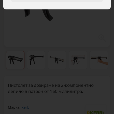
Пистолет за дозиране на 2-компонентно
лепило в патрон от 160 милилитра.
Марка:
Kerbl