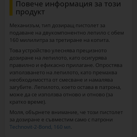
Повече информация за този
продукт
Механизъм, тип дозиращ пистолет за
подаване на двукомпонентно лепило с обем
160 милилитра за третиране на копита.
Това устройство улеснява прецизното
дозиране на лепилото, като осигурява
правилно и ефикасно прилагане. Опростява
използването на лепилото, като премахва
необходимостта от смесване и намалява
загубите. Лепилото, което остава в патрона,
може да се използва отново и отново (за
кратко време).
Моля, обърнете внимание, че този пистолет
за дозиране е съвместим само с патрони
Technovit-2-Bond, 160 мл
.