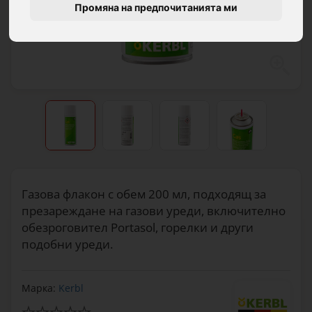
Промяна на предпочитанията ми
Газова флакон с обем 200 мл, подходящ за
презареждане на газови уреди, включително
обезроговител Portasol, горелки и други
подобни уреди.
Марка:
Kerbl