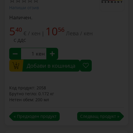
Напиши отзив
Наличен.
5
10
40
56
€ / кен
Лева / кен
|
С ДДС
кен
Добави в кошница
Код продукт: 2058
Брутно тегло: 0.172 кг
Нетен обем: 200 мл
« Предходен продукт
Следващ продукт »