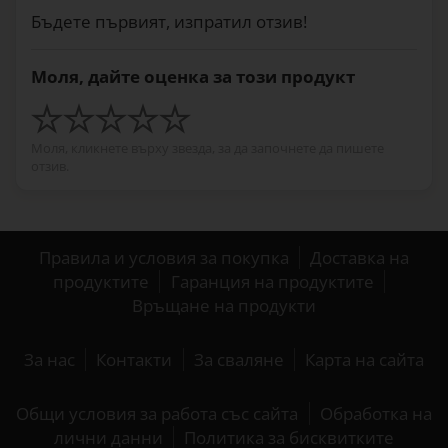
Бъдете първият, изпратил отзив!
Моля, дайте оценка за този продукт
Моля, кликнете върху звезда, за да започнете да пишете
отзив.
Правила и условия за покупка
Доставка на
продуктите
Гаранция на продуктите
Връщане на продукти
За нас
Контакти
За сваляне
Карта на сайта
Общи условия за работа със сайта
Обработка на
лични данни
Политика за бисквитките