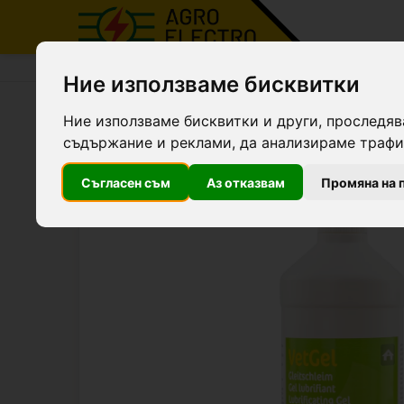
Agro Electro
Продукти
Грижа за животните
Ние използваме бисквитки
Гел - лубрикант, VetGel, 1
Ние използваме бисквитки и други, проследяв
съдържание и реклами, да анализираме трафик
Съгласен съм
Аз отказвам
Промяна на 