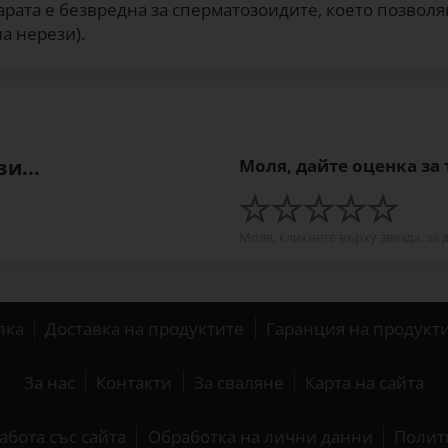
рата е безвредна за сперматозоидите, което позволя
а нерези).
и...
Моля, дайте оценка за
Моля, кликнете върху звезда, за 
пка
Доставка на продуктите
Гаранция на продукт
За нас
Контакти
За сваляне
Карта на сайта
абота със сайта
Обработка на лични данни
Полит