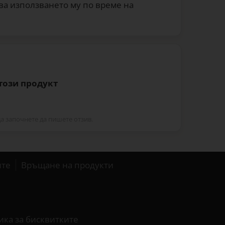
ва използването му по време на
 този продукт
да започнете да пишете отзив.
ите
Връщане на продукти
ика за бисквитките