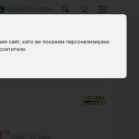
+359 87 851 0796
шия сайт, като ви покажем персонализирано
осетители.
 за ветеринарни интервенции,
плъзгане на дланите и ръцете.
3
10
Лева / бутилка