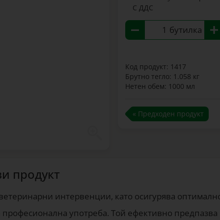
С ДДС
бутилка
Код продукт: 1417
Брутно тегло: 1.058 кг
Нетен обем: 1000 мл
« Предходен продукт
зи продукт
 ветеринарни интервенции, като осигурява оптимално
 професионална употреба. Той ефективно предпазва 