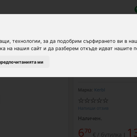
000 мл
ащи, технологии, за да подобрим сърфирането ви в на
а на нашия сайт и да разберем откъде идват нашите п
предпочитанията ми
Смазващ гел, идеален
осигуряващ оптимално 
Марка:
Kerbl
Напиши отзив
Наличен.
6
1
70
€ / бутилка
|