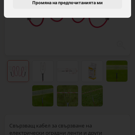
Промяна на предпочитанията ми
Свързващ кабел за свързване на
електрически оградни ленти и други