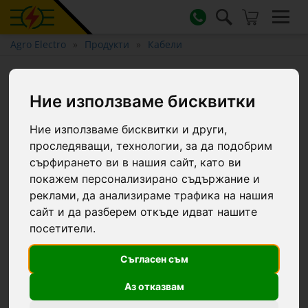
Agro Electro
Продукти
Кабели
Кабел за свързване на ленти,
шнурове или въжета за
Ние използваме бисквитки
електрическа ограда
Ние използваме бисквитки и други,
проследяващи, технологии, за да подобрим
сърфирането ви в нашия сайт, като ви
покажем персонализирано съдържание и
реклами, да анализираме трафика на нашия
сайт и да разберем откъде идват нашите
посетители.
Съгласен съм
Аз отказвам