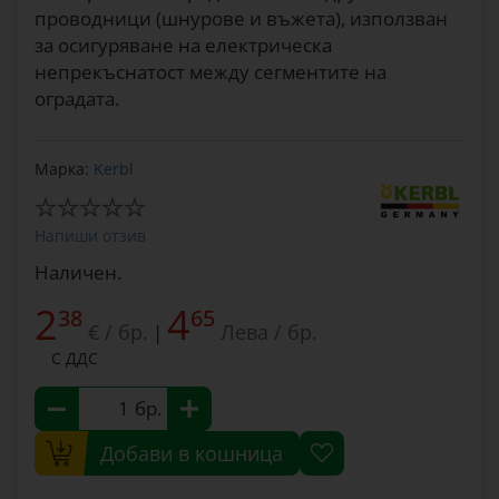
проводници (шнурове и въжета), използван
за осигуряване на електрическа
непрекъснатост между сегментите на
оградата.
Марка:
Kerbl
Напиши отзив
Наличен.
2
4
38
65
€ / бр.
Лева / бр.
|
С ДДС
бр.
Добави в кошница