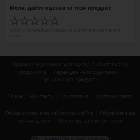
Моля, дайте оценка за този продукт
Моля, кликнете върху звезда, за да започнете да пишете
отзив.
Правила и условия за покупка
Доставка на
продуктите
Гаранция на продуктите
Връщане на продукти
За нас
Контакти
За сваляне
Карта на сайта
Общи условия за работа със сайта
Обработка на
лични данни
Политика за бисквитките