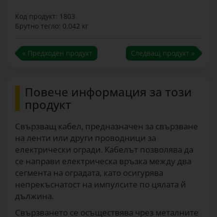
Код продукт: 1803
Брутно тегло: 0.042 кг
« Предходен продукт
Следващ продукт »
Повече информация за този
продукт
Свързващ кабел, предназначен за свързване
на ленти или други проводници за
електрически огради. Кабелът позволява да
се направи електрическа връзка между два
сегмента на оградата, като осигурява
непрекъснатост на импулсите по цялата й
дължина.
Свързването се осъществява чрез металните