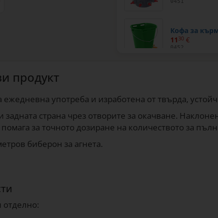
0451
Кофа за кърм
11
30
€
0452
зи продукт
за ежедневна употреба и изработена от твърда, устой
ли задната страна чрез отворите за окачване. Наклон
 помага за точното дозиране на количеството за пълн
етров биберон за агнета.
сти
и отделно: