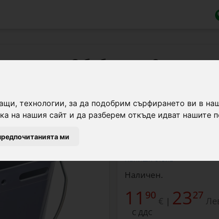
 и ярета с 3 биберона, 8 литра
Кофа за кърмене на агн
ащи, технологии, за да подобрим сърфирането ви в на
материал: твърда плас
а на нашия сайт и да разберем откъде идват нашите п
предпочитанията ми
Напиши отзив
Наличен.
11
23
90
27
€
Ле
|
С ДДС