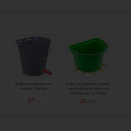
Кофа за кърмене на
Кофа за хранене с мляко
телета, 8 литра
на агнета и козлета с 6
биберона, 12 литра
30
8
26
€
€/бр.