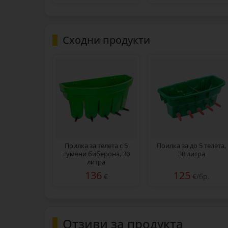
Сходни продукти
Поилка за телета с 5
Поилка за до 5 телета,
гумени биберона, 30
30 литра
литра
136
125
€
€/бр.
Отзиви за продукта