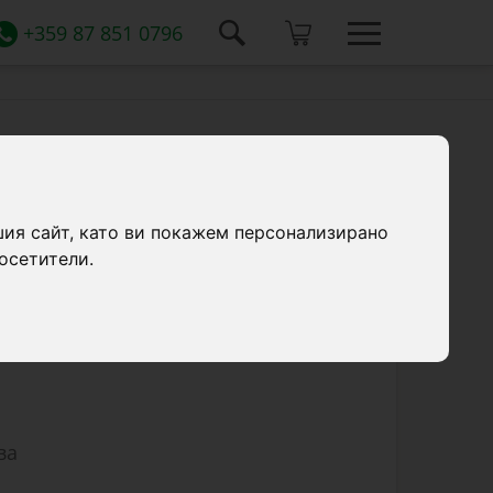
+359 87 851 0796
ета и ярета. Вместимост: 8 литра,
шия сайт, като ви покажем персонализирано
тмаса.
осетители.
ва