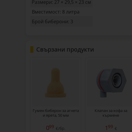
Размери: 27 × 29,5 × 23 см
Вместимост: 8 литра
Брой биберони: 3
Свързани продукти
Гумен биберон за агнета
Клапан за кофа за
и ярета, 50 мм
кърмене
99
99
0
1
€/бр.
€