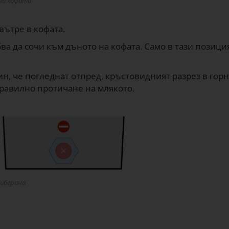
на кофата
вътре в кофата.
бва да сочи към дъното на кофата. Само в тази позиц
, че погледнат отпред, кръстовидният разрез в горнат
правилно протичане на млякото.
биберона