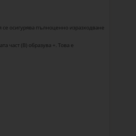
ия се осигурява пълноценно изразходване
а част (В) образува +. Това е