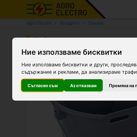
Agro Electro
Продукти
Поилки
Кофа за кърмене на агнета
Ние използваме бисквитки
Ние използваме бисквитки и други, проследяв
съдържание и реклами, да анализираме трафик
Съгласен съм
Аз отказвам
Промяна на 