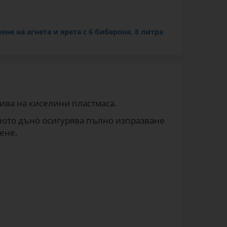
ене на агнета и ярета с 6 биберона, 8 литра
чива на киселини пластмаса.
еното дъно осигурява пълно изпразване
ене.