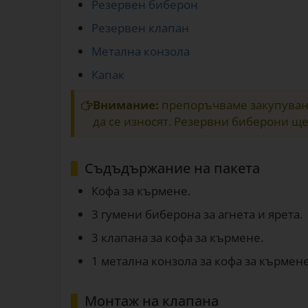
Резервен биберон
Резервен клапан
Метална конзола
Капак
Внимание:
препоръчваме закупуване
да се износят. Резервни биберони ще
Съдъдържание на пакета
Кофа за кърмене.
3 гумени биберона за агнета и ярета.
3 клапана за кофа за кърмене.
1 метална конзола за кофа за кърмене
Монтаж на клапана