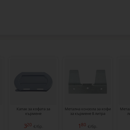
Капак за кофата за
Метална конзола за кофи
Метaл
кърмене
за кърмене 8 литра
л
20
80
3
1
€/бр.
€/бр.