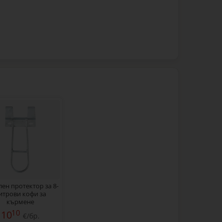
ен протектор за 8-
итрови кофи за
кърмене
10
10
€/бр.