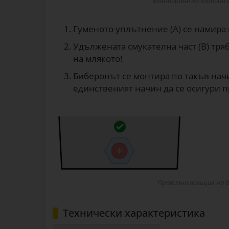
Монтиране на клапана 
Гуменото уплътнение (А) се намира 
Удължената смукателна част (В) тря
на млякото!
Биберонът се монтира по такъв начин
единственият начин да се осигури 
Правилна позиция на 
Технически характеристика