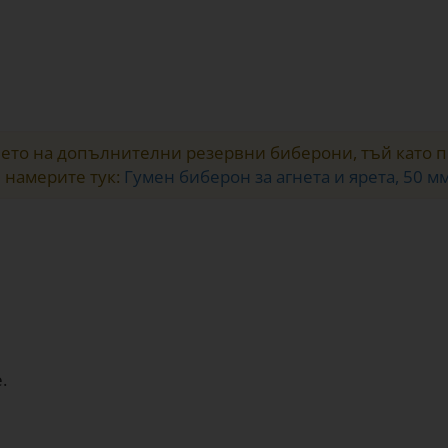
то на допълнителни резервни биберони, тъй като пр
 намерите тук:
Гумен биберон за агнета и ярета, 50 м
.