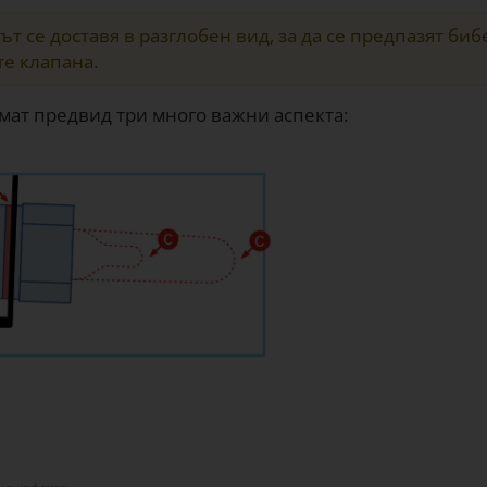
т се доставя в разглобен вид, за да се предпазят би
те клапана.
имат предвид три много важни аспекта: