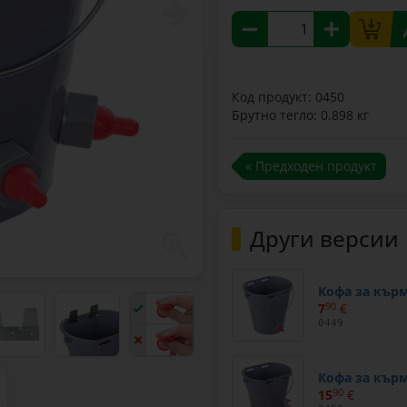
Код продукт: 0450
Брутно тегло: 0.898 кг
« Предходен продукт
Други версии
Кофа за кърм
7
90
€
0449
Кофа за кърм
15
90
€