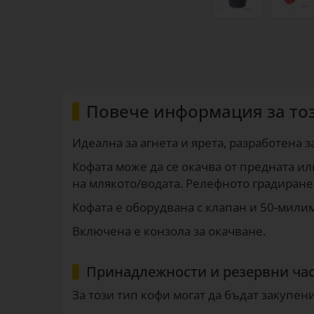
Повече информация за то
Идеална за агнета и ярета, разработена 
Кофата може да се окачва от предната и
на млякото/водата. Релефното градиране
Кофата е оборудвана с клапан и 50-милим
Включена е конзола за окачване.
Принадлежности и резервни ча
За този тип кофи могат да бъдат закупен