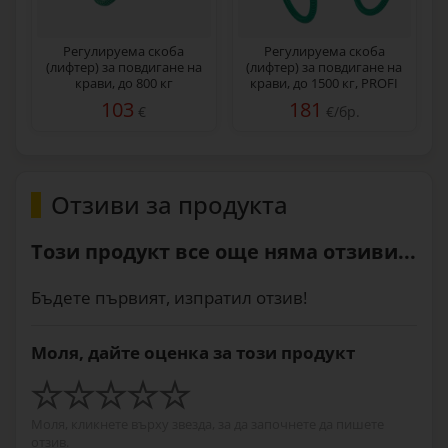
Регулируема скоба
Регулируема скоба
(лифтер) за повдигане на
(лифтер) за повдигане на
крави, до 800 кг
крави, до 1500 кг, PROFI
103
181
€
€/бр.
Отзиви за продукта
Този продукт все още няма отзиви...
Бъдете първият, изпратил отзив!
Моля, дайте оценка за този продукт
Моля, кликнете върху звезда, за да започнете да пишете
отзив.