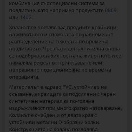
комбинация със специални системи за
повдигане, като например продуктите
0809
или
1402
.
Коланът се поставя зад предните крайници
на животното и спомага за по-равномерно
разпределение на тежестта по време на
повдигането. Чрез тази допълнителна опора
се подобрява стабилността на животното и се
намалява рискът от приплъзване или
неправилно позициониране по време на
операцията.
Материалът е здраво PVC, устойчиво на
скъсване, а краищата са подсилени с черен
синтетичен материал за по-голяма
издръжливост при многократно натоварване.
Коланът е снабден и от двата края с
устойчиви метални D-образни халки.
Конструкцията на колана позволява