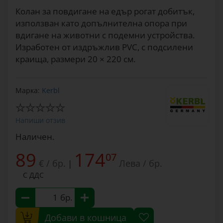
Колан за повдигане на едър рогат добитък,
използван като допълнителна опора при
вдигане на животни с подемни устройства.
Изработен от издръжлив PVC, с подсилени
краища, размери 20 × 220 см.
Марка:
Kerbl
Напиши отзив
Наличен.
89
174
07
€ / бр.
Лева / бр.
|
С ДДС
бр.
Добави в кошница