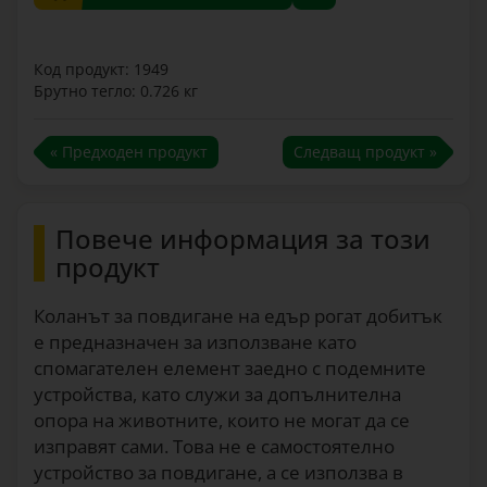
Код продукт: 1949
Брутно тегло: 0.726 кг
« Предходен продукт
Следващ продукт »
Повече информация за този
продукт
Коланът за повдигане на едър рогат добитък
е предназначен за използване като
спомагателен елемент заедно с подемните
устройства, като служи за допълнителна
опора на животните, които не могат да се
изправят сами. Това не е самостоятелно
устройство за повдигане, а се използва в