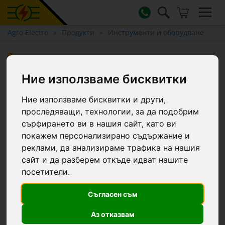
Agro Electro
Продукти
Инструменти и оборудване
Колан за повдигане на едър
рогат добитък, 20 × 220 см
Ние използваме бисквитки
Ние използваме бисквитки и други,
проследяващи, технологии, за да подобрим
сърфирането ви в нашия сайт, като ви
покажем персонализирано съдържание и
реклами, да анализираме трафика на нашия
сайт и да разберем откъде идват нашите
посетители.
Съгласен съм
Аз отказвам