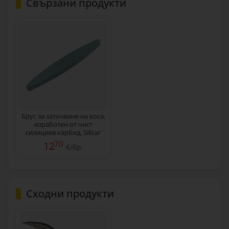
Свързани продукти
Брус за заточване на коса,
изработен от чист
силициев карбид, Silicar
70
12
€/бр.
Сходни продукти