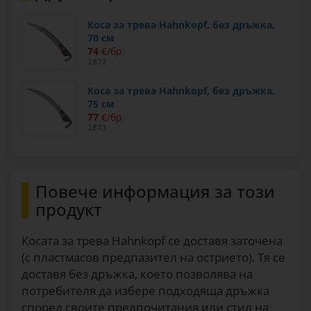
Коса за трева Hahnkopf, без дръжка,
70 см
74
€/бр.
1872
Коса за трева Hahnkopf, без дръжка,
75 см
77
€/бр.
1873
Повече информация за този
продукт
Косата за трева Hahnkopf се доставя заточена
(с пластмасов предпазител на острието). Тя се
доставя без дръжка, което позволява на
потребителя да избере подходяща дръжка
според своите предпочитания или стил на