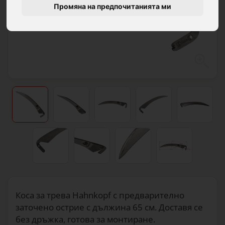
Промяна на предпочитанията ми
Коса за трева Hahnkopf с предварително
заточено острие с дължина 65 см. Доставя се
без дръжка, готова за монтиране.