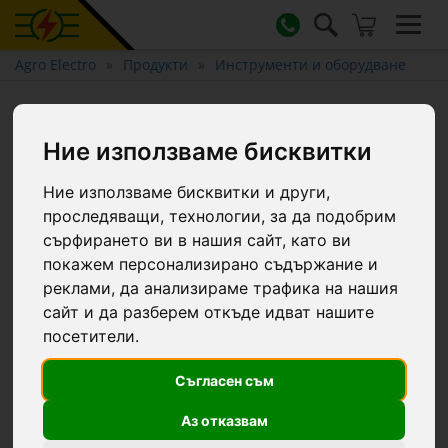
Agro Electro
Продукти
Инструменти и оборудване
Коса за трева Hahnkopf, без
дръжка, 65 см
Ние използваме бисквитки
Ние използваме бисквитки и други,
проследяващи, технологии, за да подобрим
сърфирането ви в нашия сайт, като ви
покажем персонализирано съдържание и
реклами, да анализираме трафика на нашия
сайт и да разберем откъде идват нашите
посетители.
Съгласен съм
Аз отказвам