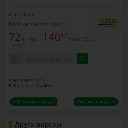
Марка:
Kerbl
Ще бъде наличен скоро.
72
140
82
€ / бр.
Лева / бр.
|
С ДДС
Добави в кошница
Код продукт: 1871
Брутно тегло: 0.464 кг
« Предходен продукт
Следващ продукт »
Други версии