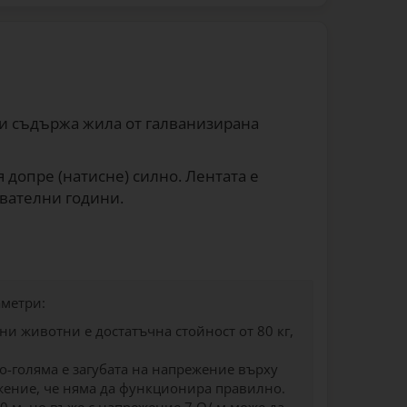
, и съдържа жила от галванизирана
я допре (натисне) силно. Лентата е
вателни години.
аметри:
ни животни е достатъчна стойност от 80 кг,
по-голяма е загубата на напрежение върху
ежение, че няма да функционира правилно.