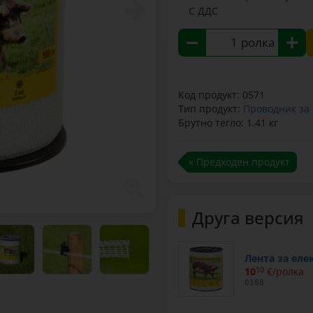
С ДДС
ролка
Код продукт: 0571
Тип продукт:
Проводник за
Брутно тегло: 1.41 кг
« Предходен продукт
Друга версия
Лента за елек
10
10
€/ролка
0188