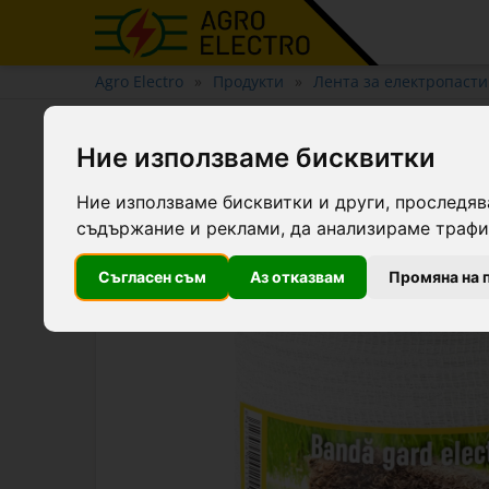
Agro Electro
Продукти
Лента за електропаст
Лента за електропастир - 1
Ние използваме бисквитки
Ние използваме бисквитки и други, проследяв
съдържание и реклами, да анализираме трафик
Съгласен съм
Аз отказвам
Промяна на 