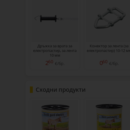
Дръжка за врата за
Конектор за лента (за
електропастир, за лента
електропастир) 10-12 м
10 мм
60
60
2
0
€/бр.
€/бр.
Сходни продукти