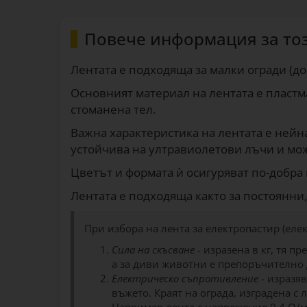
Повече информация за то
Лентата е подходяща за малки огради (д
Основният материал на лентата е пластма
стоманена тел.
Важна характеристика на лентата е нейнат
устойчива на ултравиолетови лъчи и мо
Цветът и формата ѝ осигуряват по-добра 
Лентата е подходяща както за постоянни,
При избора на лента за електропастир (еле
Сила на скъсване
- изразена в кг, тя п
а за диви животни е препоръчително д
Електрическо съпротивление
- изразяв
въжето. Краят на ограда, изградена 