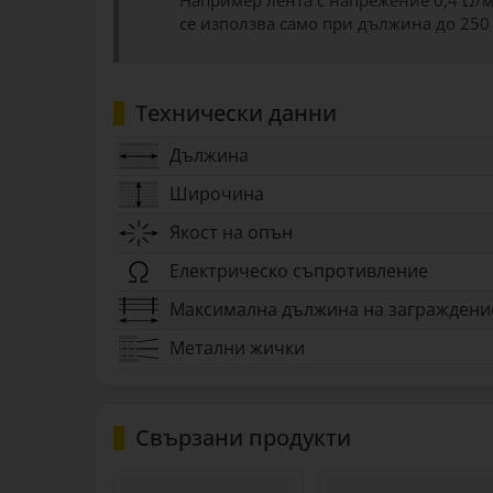
Например лента с напрежение 0,4 Ω/м
се използва само при дължина до 250
Технически данни
Дължина
Широчина
Якост на опън
Електрическо съпротивление
Максимална дължина на заграждени
Метални жички
Свързани продукти