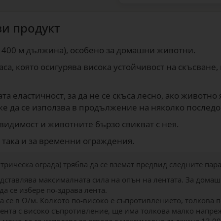
зи продукт
о 400 м дължина), особено за домашни животни.
са, която осигурява висока устойчивост на скъсване
а еластичност, за да не се скъса лесно, ако животно 
же да се използва в продължение на няколко последо
видимост и животните бързо свикват с нея.
 така и за временни ограждения.
ктрическа ограда) трябва да се вземат предвид следните пар
редставлява максималната сила на опън на лентата. За домаш
а се избере по-здрава лента.
а се в Ω/м. Колкото по-високо е съпротивлението, толкова 
с лента с високо съпротивление, ще има толкова малко напр