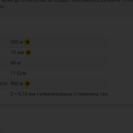
 може да се използва за ограда с максимална дължина 13 00
 м.
500 м
10 мм
60 кг
11 Ω/м
ето
400 м
3 × 0,16 мм галванизирана стоманена тел