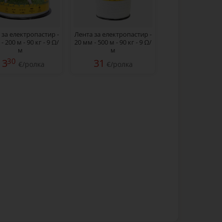
 за електропастир -
Лента за електропастир -
- 200 м - 90 кг - 9 Ω/
20 мм - 500 м - 90 кг - 9 Ω/
м
м
30
13
31
€/ролка
€/ролка