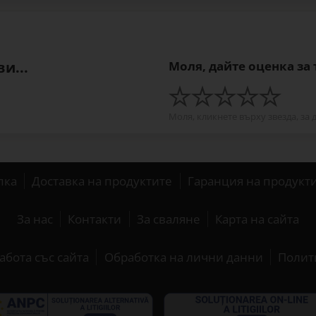
и...
Моля, дайте оценка за
Моля, кликнете върху звезда, за 
пка
Доставка на продуктите
Гаранция на продукт
За нас
Контакти
За сваляне
Карта на сайта
абота със сайта
Обработка на лични данни
Полит