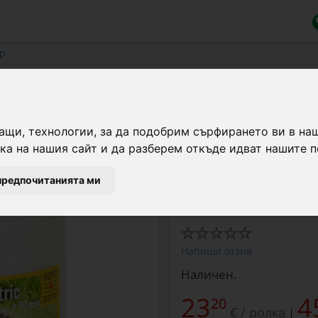
ир
0 мм - 500 м - 60 кг - 11 Ω/м
ащи, технологии, за да подобрим сърфирането ви в на
Лента за електрическа о
а на нашия сайт и да разберем откъде идват нашите п
електрическо съпроти
предпочитанията ми
Марка:
Agro Electro
Напиши отзив
Наличен.
23
4
20
€ / ролка
|