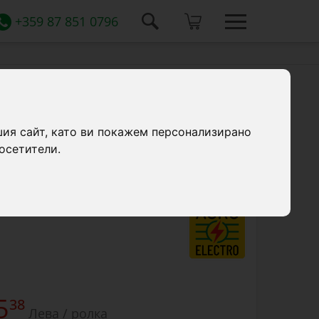
+359 87 851 0796
шия сайт, като ви покажем персонализирано
града 10 мм, 500 м, якост на опън 60 кг,
осетители.
вление 11 Ω/м.
5
38
Лева / ролка