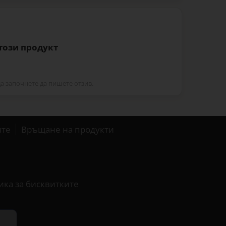
 този продукт
да започнете да пишете отзив.
ите
Връщане на продукти
ика за бисквитките