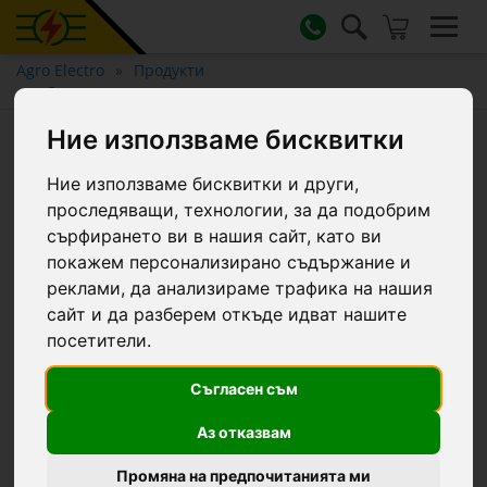
Agro Electro
Продукти
Доилни агрегати и машини за доене
Ние използваме бисквитки
Масло за вакуумна помпа,
Viscano (Kerbl), 1 литър :: 1 L
Ние използваме бисквитки и други,
проследяващи, технологии, за да подобрим
сърфирането ви в нашия сайт, като ви
покажем персонализирано съдържание и
реклами, да анализираме трафика на нашия
сайт и да разберем откъде идват нашите
посетители.
Съгласен съм
Аз отказвам
Промяна на предпочитанията ми