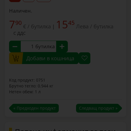
Наличен.
7
15
90
45
€ / бутилка
Лева / бутилка
|
С ДДС
бутилка
Добави в кошница
Код продукт: 0751
Брутно тегло: 0.944 кг
Нетен обем: 1 л
« Предходен продукт
Следващ продукт »