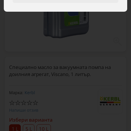
Специално масло за вакуумната помпа на
доилния агрегат, Viscano, 1 литър.
Марка:
Kerbl
Напиши отзив
Избери варианта
1 L
5 L
10 L