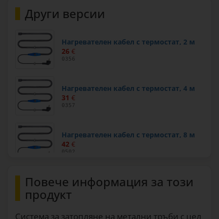
Други версии
Нагревателен кабел с термостат, 2 м
26
€
0356
Нагревателен кабел с термостат, 4 м
31
€
0357
Нагревателен кабел с термостат, 8 м
42
€
0502
Повече информация за този
Нагревателен кабел с термостат, 12 м
51
€
продукт
0503
Система за затопляне на метални тръби с цел