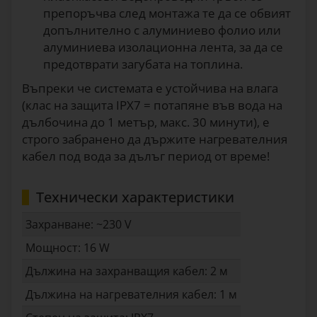
препоръчва след монтажа те да се обвият
допълнително с алуминиево фолио или
алуминиева изолационна лента, за да се
предотврати загубата на топлина.
Въпреки че системата е устойчива на влага
(клас на защита IPX7 = потапяне във вода на
дълбочина до 1 метър, макс. 30 минути), е
строго забранено да държите нагревателния
кабел под вода за дълъг период от време!
Технически характеристики
Захранване: ~230 V
Мощност: 16 W
Дължина на захранващия кабел: 2 м
Дължина на нагревателния кабел: 1 м