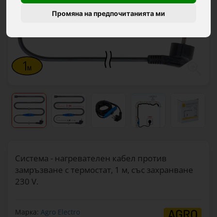
Промяна на предпочитанията ми
Система - нагревателен кабел против
замръзване с термостат, 1 м, със захранване
230 V.
Марка:
Agro Electro