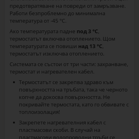
предотвратяване на повреди от замръзване.
Нагревателен кабел с термостат, 14 м
56
€
Работи безпроблемно до минимална
0504
температура от -45 °C.
Ако температурата падне
под 3 °C
,
Нагревателен кабел с термостат, 18 м
термостатът включва отоплението. Щом
59
€
температурата се повиши
над 13 °C
,
0505
термостатът изключва отоплението.
Системата се състои от три части: захранване,
Нагревателен кабел с термостат, 24 м
69
€
термостат и нагревателен кабел.
0508
Термостатът се закрепва здраво към
повърхността на тръбата, така че черното
Нагревателен кабел с термостат, 36 м
копче да докосва повърхността. Не
89
90
€
покривайте термостата, като го обвивате с
0506
топлоизолация!
Закрепете нагревателния кабел с
Нагревателен кабел с термостат, 48 м
104
€
пластмасови скоби. В случай на
0507
пластмасови водопроводни тръби се