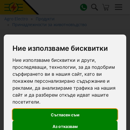
Agro Electro
Продукти
Принадлежности за животновъдство
Нагревателен кабел с
термостат, 1 м
Ние използваме бисквитки
Ние използваме бисквитки и други,
проследяващи, технологии, за да подобрим
сърфирането ви в нашия сайт, като ви
покажем персонализирано съдържание и
реклами, да анализираме трафика на нашия
сайт и да разберем откъде идват нашите
посетители.
Съгласен съм
Аз отказвам