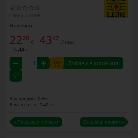
Напиши отзив
Наличен.
22
43
20
42
€
Лева
|
С ДДС
Добави в кошница
Код продукт: 0355
Брутно тегло: 0.42 кг
« Предходен продукт
Следващ продукт »