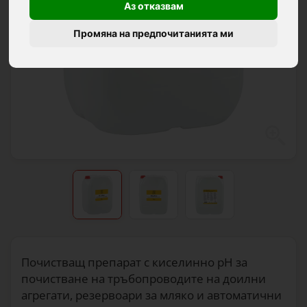
Аз отказвам
Промяна на предпочитанията ми
Почистващ препарат с киселинно рН за
почистване на тръбопроводите на доилни
агрегати, резервоари за мляко и автоматични