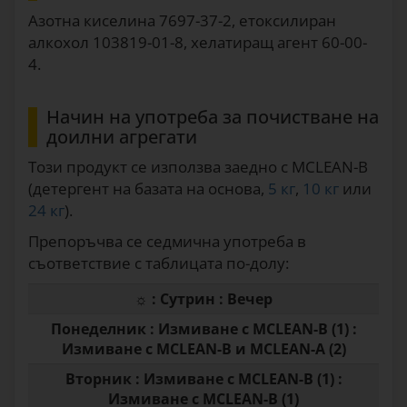
Азотна киселина 7697-37-2, етоксилиран
алкохол 103819-01-8, хелатиращ агент 60-00-
4.
Начин на употреба за почистване на
доилни агрегати
Този продукт се използва заедно с MCLEAN-B
(детергент на базата на основа,
5 кг
,
10 кг
или
24 кг
).
Препоръчва се седмична употреба в
съответствие с таблицата по-долу:
☼ : Сутрин : Вечер
Понеделник : Измиване с MCLEAN-B (1) :
Измиване с MCLEAN-B и MCLEAN-A (2)
Вторник : Измиване с MCLEAN-B (1) :
Измиване с MCLEAN-B (1)