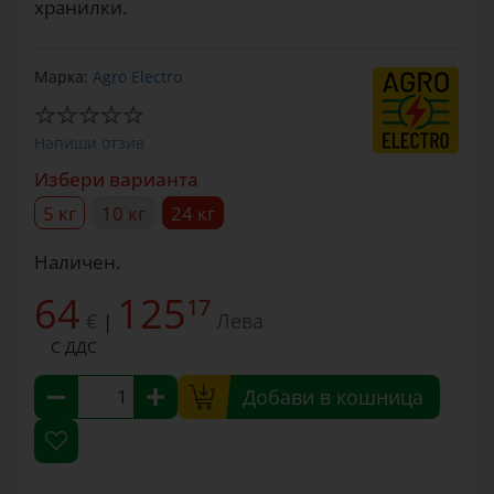
хранилки.
Марка:
Agro Electro
Напиши отзив
Избери варианта
5 кг
10 кг
24 кг
Наличен.
64
125
17
€
Лева
|
С ДДС
Добави в кошница