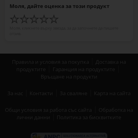
Моля, дайте оценка за този продукт
Моля, кликнете върху звезда, за да започнете да пишете
отзив.
Правила и условия за покупка
Доставка на
продуктите
Гаранция на продуктите
Връщане на продукти
За нас
Контакти
За сваляне
Карта на сайта
Общи условия за работа със сайта
Обработка на
лични данни
Политика за бисквитките