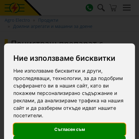
Agro Electro
Продукти
Доилни агрегати и машини за доене
Почистващ препарат с
киселинно pH за почистване
Ние използваме бисквитки
на доилни агрегати, MCLEAN-
A, 24 кг :: 24 кг
Ние използваме бисквитки и други,
проследяващи, технологии, за да подобрим
сърфирането ви в нашия сайт, като ви
покажем персонализирано съдържание и
реклами, да анализираме трафика на нашия
сайт и да разберем откъде идват нашите
посетители.
Съгласен съм