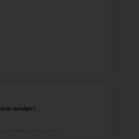
 този продукт
да започнете да пишете отзив.