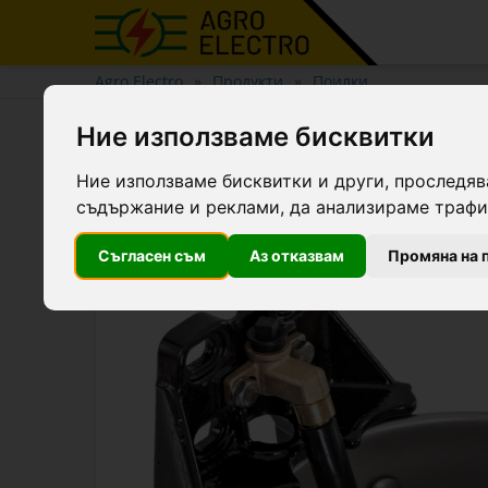
Agro Electro
Продукти
Поилки
Ние използваме бисквитки
Поилка от чугун и неръж
Ние използваме бисквитки и други, проследяв
съдържание и реклами, да анализираме трафик
Съгласен съм
Аз отказвам
Промяна на 