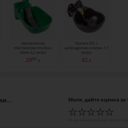
Автоматична
Поилка G51 с
пластмасова поилка с
цилиндричен клапан, 1,7
обем 2,2 литра
литра
90
29
42
€
€
и...
Моля, дайте оценка за
Моля, кликнете върху звезда, за 