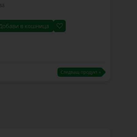
ва
Добави в кошница
Следващ продукт »