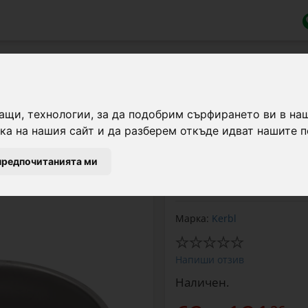
даема стомана с цилиндричен клап
ащи, технологии, за да подобрим сърфирането ви в на
а на нашия сайт и да разберем откъде идват нашите п
Автоматична чугунена
неръждаема стомана, в
предпочитанията ми
се задейства от самите
Марка:
Kerbl
Напиши отзив
Наличен.