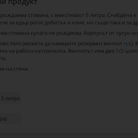
зи продукт
еръждаема стомана, с вместимост 5 литра. Снабдена е 
е за едър рогат добитък и коне, но също така и за д
а стомана купата не ръждясва. Корпусът от чугун ос
гово тяло (можете да намерите резервен вентил
тук
).
на на работа на поилката. Вентилът има два 1/2-цоло
па.
и на стена.
 5 литра
ра)