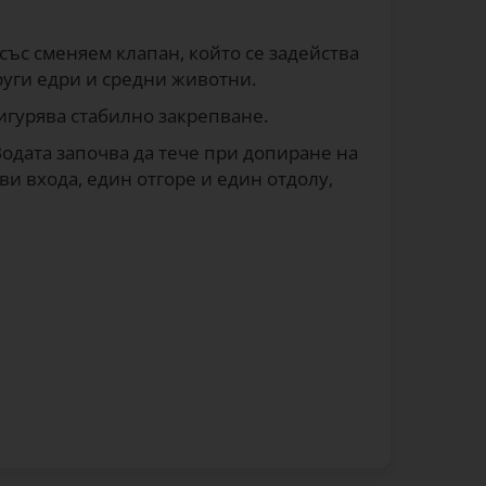
със сменяем клапан, който се задейства
руги едри и средни животни.
игурява стабилно закрепване.
 Водата започва да тече при допиране на
ви входа, един отгоре и един отдолу,