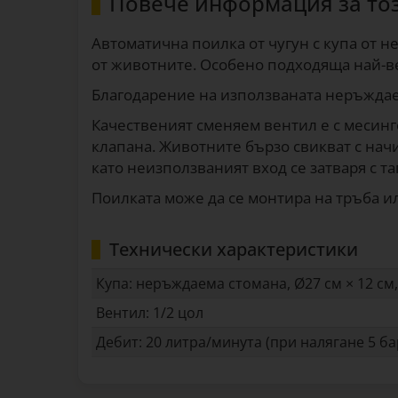
Повече информация за то
Автоматична поилка от чугун с купа от н
от животните. Особено подходяща най-веч
Благодарение на използваната неръждаем
Качественият сменяем вентил е с месин
клапана. Животните бързо свикват с начи
като неизползваният вход се затваря с та
Поилката може да се монтира на тръба ил
Технически характеристики
Купа: неръждаема стомана, Ø27 см × 12 см,
Вентил: 1/2 цол
Дебит: 20 литра/минута (при налягане 5 ба