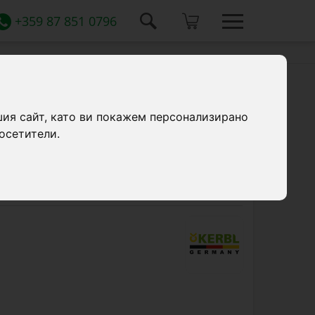
+359 87 851 0796
ан, 5 литра
шия сайт, като ви покажем персонализирано
осетители.
 поилка с водосъдържател от
местимост 5 литра. Клапана за пълнене
 животни.