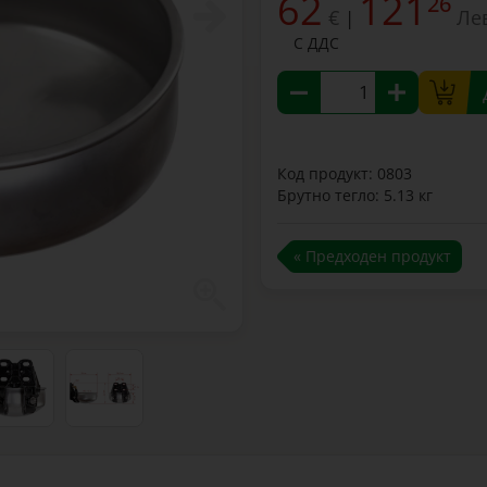
62
121
26
€
Ле
|
С ДДС
Код продукт: 0803
Брутно тегло: 5.13 кг
« Предходен продукт