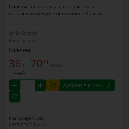
Пластмасова поилка с триножник за
възрастни птици. Вместимост: 24 литра.
Напиши отзив
Наличен.
36
70
41
€
Лева
|
С ДДС
Добави в кошница
Код продукт: 0487
Брутно тегло: 2.15 кг