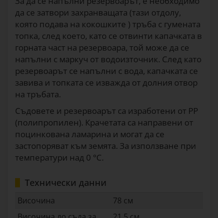
За да се напълни резервоарът, е необходимо
да се затвори захранващата (тази отдолу,
която подава на кокошките ) тръба с гумената
топка, след което, като се отвинти капачката в
горната част на резервоара, той може да се
напълни с маркуч от водоизточник. След като
резервоарът се напълни с вода, капачката се
завива и топката се изважда от долния отвор
на тръбата.
Съдовете и резервоарът са изработени от PP
(полипропилен). Крачетата са направени от
поцинкована ламарина и могат да се
застопоряват към земята. За използване при
температури над 0 °C.
Технически данни
Височина
78 см
Височина до съда за
21,5 см