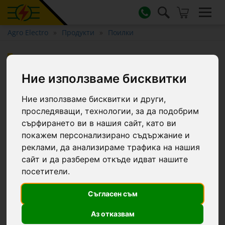
Agro Electro
Продукти
Поилки
Поилка за птици с
триножник, 24 литра
Ние използваме бисквитки
Ние използваме бисквитки и други,
проследяващи, технологии, за да подобрим
сърфирането ви в нашия сайт, като ви
покажем персонализирано съдържание и
реклами, да анализираме трафика на нашия
сайт и да разберем откъде идват нашите
посетители.
Съгласен съм
Аз отказвам