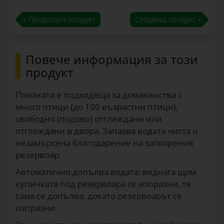
« Предходен продукт
Следващ продукт »
Повече информация за този
продукт
Поилката е подходяща за домакинства с
много птици (до 100 възрастни птици),
свободно (подово) отглеждани или
отглеждани в двора. Запазва водата чиста и
незамърсена благодарение на затворения
резервоар.
Автоматично допълва водата: веднага щом
купичката под резервоара се изпразни, тя
сама се допълва, докато резервоарът се
изпразни.