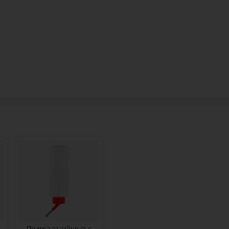
Поилка за зайци със