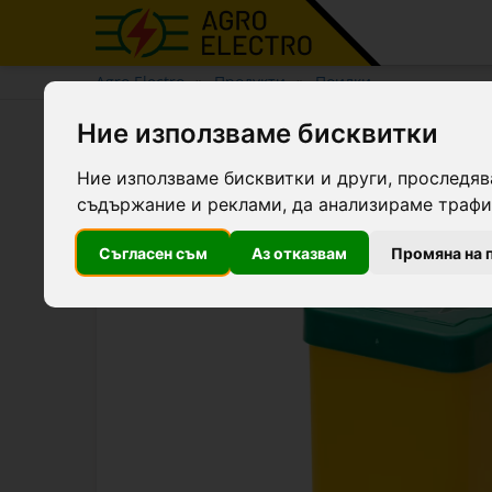
Agro Electro
Продукти
Поилки
Ние използваме бисквитки
Поилка за зайци, 1 литър
Ние използваме бисквитки и други, проследяв
съдържание и реклами, да анализираме трафик
Топ фаворит
Съгласен съм
Аз отказвам
Промяна на 