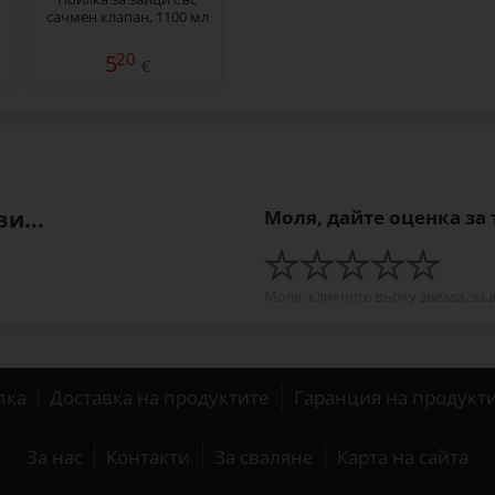
сачмен клапан, 1100 мл
20
5
€
и...
Моля, дайте оценка за
Моля, кликнете върху звезда, за 
пка
Доставка на продуктите
Гаранция на продукт
За нас
Контакти
За сваляне
Карта на сайта