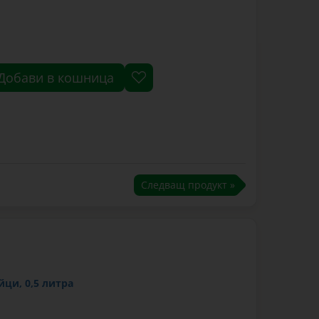
Добави в кошница
Следващ продукт »
йци, 0,5 литра