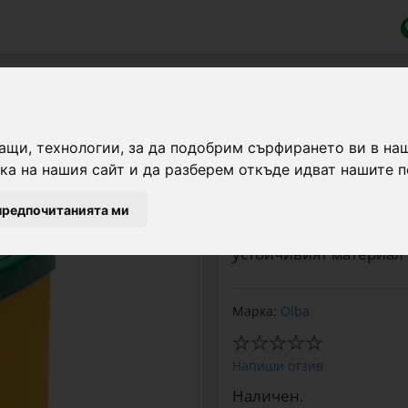
ащи, технологии, за да подобрим сърфирането ви в на
а на нашия сайт и да разберем откъде идват нашите п
Тази пластмасова поилк
идеална за ежедневна
предпочитанията ми
Широкият отвор позвол
устойчивият материал 
Марка:
Olba
Напиши отзив
Наличен.