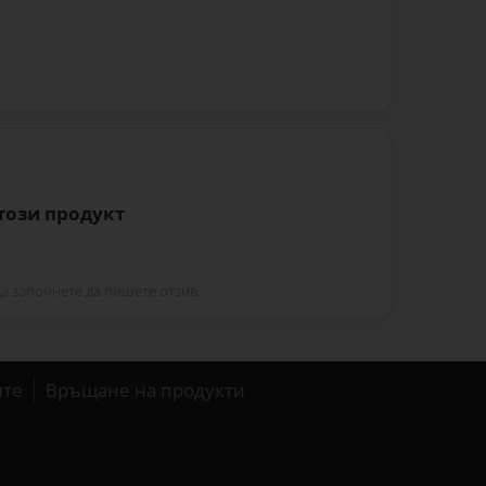
 този продукт
да започнете да пишете отзив.
ите
Връщане на продукти