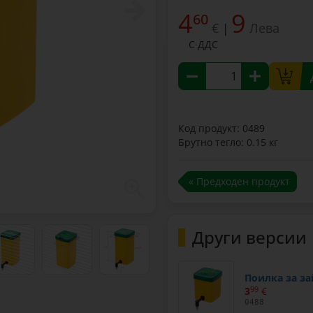
4
9
60
€
Лева
|
С ДДС
Код продукт: 0489
Брутно тегло: 0.15 кг
« Предходен продукт
Други версии
Поилка за за
3
99
€
0488