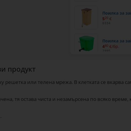
Поилка за за
5
20
€
0334
Поилка за за
4
80
€/бр.
1995
зи продукт
Поилка за за
5
60
€/бр.
1996
ху решетка или телена мрежа. В клетката се вкарва са
ачена, тя остава чиста и незамърсена по всяко време,
.