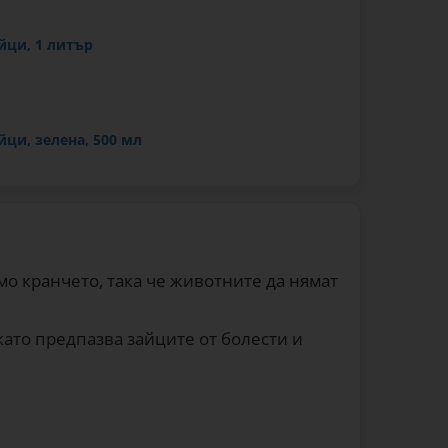
йци, 1 литър
йци, зелена, 500 мл
йци, зелена, 1000 мл
мо кранчето, така че животните да нямат
 като предпазва зайците от болести и