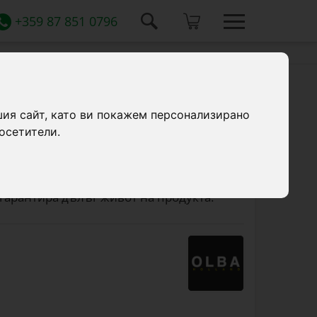
+359 87 851 0796
шия сайт, като ви покажем персонализирано
осетители.
а за зайци с вместимост 1 литър е
 употреба във ферми и домашни условия.
ява бързо и лесно пълнене, а
гарантира дълъг живот на продукта.