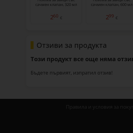
сачмен клапан, 320 мл
сачмен клапан, 600 мл
60
99
2
2
€
€
Отзиви за продукта
Този продукт все още няма отзив
Бъдете първият, изпратил отзив!
Правила и условия за поку