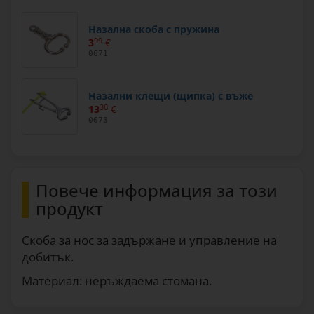
Назална скоба с пружина
3
99
€
0671
Назални клещи (щипка) с въже
13
30
€
0673
Повече информация за този
продукт
Скоба за нос за задържане и управление на
добитък.
Материал: неръждаема стомана.