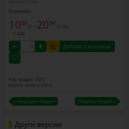
Напиши отзив
Наличен.
10
20
50
54
€
Лева
|
С ДДС
Добави в кошница
Код продукт: 0672
Брутно тегло: 0.328 кг
« Предходен продукт
Следващ продукт »
Други версии