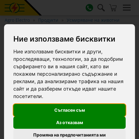
Agro Electro
Продукти
Усмиряване на животни
Регулируема скоба за нос
Ние използваме бисквитки
HARMS с фиксатор
Ние използваме бисквитки и други,
проследяващи, технологии, за да подобрим
сърфирането ви в нашия сайт, като ви
покажем персонализирано съдържание и
реклами, да анализираме трафика на нашия
сайт и да разберем откъде идват нашите
посетители.
Съгласен съм
Аз отказвам
Промяна на предпочитанията ми