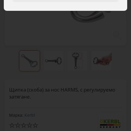
Щипка (скоба) за нос HARMS, с регулируемо
затягане.
Марка:
Kerbl