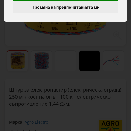
Промяна на предпочитанията ми
Шнур за електропастир (електрическа ограда)
250 м, якост на опън 100 кг, електрическо
съпротивление 1,44 Ω/м.
Марка:
Agro Electro