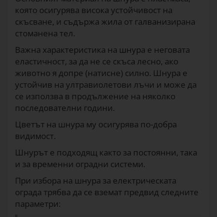
която осигурява висока устойчивост на
скъсване, и съдържа жила от галванизирана
стоманена тел.
Важна характеристика на шнура е неговата
еластичност, за да не се скъса лесно, ако
животно я допре (натисне) силно. Шнура е
устойчив на ултравиолетови лъчи и може да
се използва в продължение на няколко
последователни години.
Цветът на шнура му осигурява по-добра
видимост.
Шнурът е подходящ както за постоянни, така
и за временни оградни системи.
При избора на шнура за електрическата
ограда трябва да се вземат предвид следните
параметри: