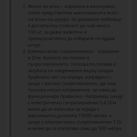
Якост на опън
– изразена в килограми,
която представлява максималната якост
на опън на шнура. За домашни любимци
е достатъчна стойност до най-много
100 кг, за диви животни е
препоръчително да изберете по-здрав
шнур.
Електрическо съпротивление
– изразено
в Ω/м. Колкото по-голямо е
съпротивлението, толкова по-голяма е
загубата на напрежение върху шнура.
Крайната част на ограда, изградена с
шнур с високо съпротивление, ще има
толкова ниско напрежение, че няма да
функционира правилно. Например, шнур
с електрическо съпротивление 0,4 Ω/м
може да се използва за ограда с
максимална дължина 10000 метра, а
шнур с електрическо съпротивление 7 Ω/
м може да се използва само до 500 метра.