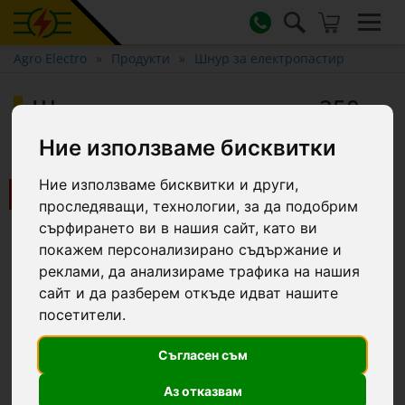
Agro Electro
Продукти
Шнур за електропастир
Шнур за елекропастир - 250 м
- 100 кг - 1,44 Ω/м
Ние използваме бисквитки
Ние използваме бисквитки и други,
Ново
проследяващи, технологии, за да подобрим
сърфирането ви в нашия сайт, като ви
покажем персонализирано съдържание и
реклами, да анализираме трафика на нашия
сайт и да разберем откъде идват нашите
посетители.
Съгласен съм
Аз отказвам