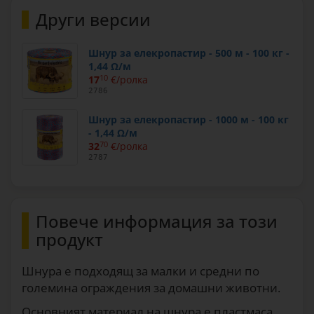
Други версии
Шнур за елекропастир - 500 м - 100 кг -
1,44 Ω/м
17
10
€/ролка
2786
Шнур за елекропастир - 1000 м - 100 кг
- 1,44 Ω/м
32
70
€/ролка
2787
Повече информация за този
продукт
Шнура е подходящ за малки и средни по
големина ограждения за домашни животни.
Основният материал на шнура е пластмаса,