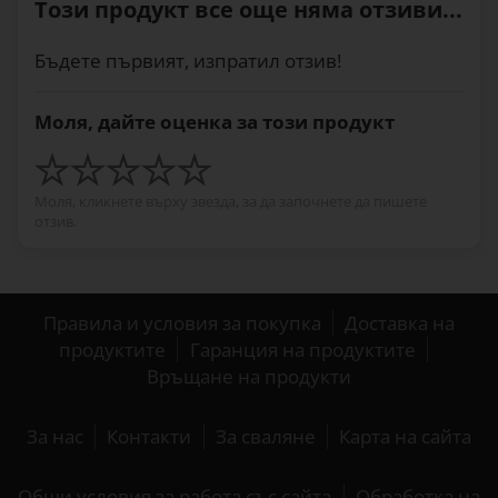
Този продукт все още няма отзиви...
Бъдете първият, изпратил отзив!
Моля, дайте оценка за този продукт
Моля, кликнете върху звезда, за да започнете да пишете
отзив.
Правила и условия за покупка
Доставка на
продуктите
Гаранция на продуктите
Връщане на продукти
За нас
Контакти
За сваляне
Карта на сайта
Общи условия за работа със сайта
Обработка на