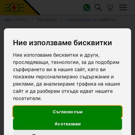
Agro Electro
Продукти
Усмиряване на животни
Скоба за нос против сукане за
Ние използваме бисквитки
телета и млади говеда, Müller,
бяла
Ние използваме бисквитки и други,
проследяващи, технологии, за да подобрим
сърфирането ви в нашия сайт, като ви
покажем персонализирано съдържание и
реклами, да анализираме трафика на нашия
сайт и да разберем откъде идват нашите
посетители.
Съгласен съм
Аз отказвам