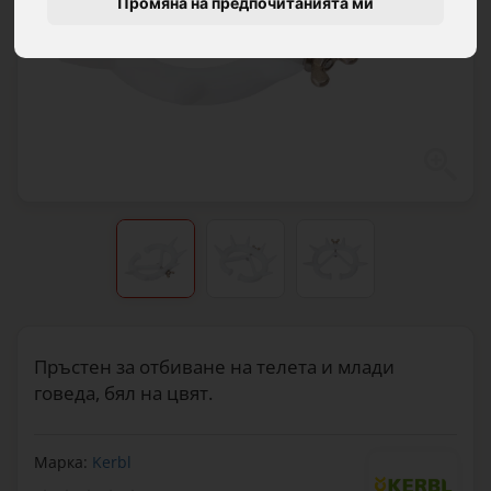
Промяна на предпочитанията ми
Пръстен за отбиване на телета и млади
говеда, бял на цвят.
Марка:
Kerbl