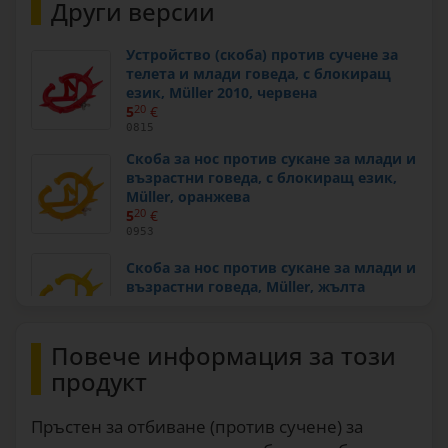
Други версии
Устройство (скоба) против сучене за
телета и млади говеда, с блокиращ
език, Müller 2010, червена
5
20
€
0815
Скоба за нос против сукане за млади и
възрастни говеда, с блокиращ език,
Müller, оранжева
5
20
€
0953
Скоба за нос против сукане за млади и
възрастни говеда, Müller, жълта
4
60
€
0865
Повече информация за този
Скоба против сучене за едър рогат
продукт
добитък, с блокиращ език, Müller 2010,
синя
5
20
€
Пръстен за отбиване (против сучене) за
0816