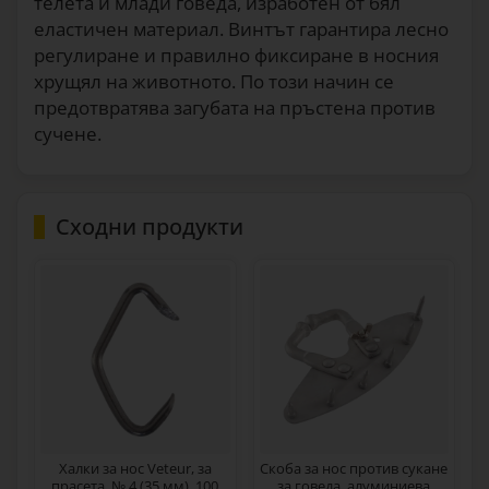
телета и млади говеда, изработен от бял
Скоба за нос против сукане за
еластичен материал. Винтът гарантира лесно
възрастни говеда, Müller, бежова
регулиране и правилно фиксиране в носния
4
60
€
хрущял на животното. По този начин се
0866
предотвратява загубата на пръстена против
сучене.
Сходни продукти
Халки за нос Veteur, за
Скоба за нос против сукане
прасета, № 4 (35 мм), 100
за говеда, алуминиева