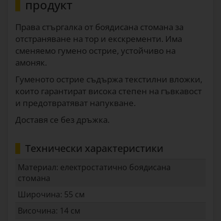
продукт
Права стъргалка от боядисана стомана за
отстраняване на тор и екскременти. Има
сменяемо гумено острие, устойчиво на
амоняк.
Гуменото острие съдържа текстилни вложки,
които гарантират висока степен на гъвкавост
и предотвратяват напукване.
Доставя се без дръжка.
Технически характеристики
Материал: електростатично боядисана
стомана
Широчина: 55 см
Височина: 14 см