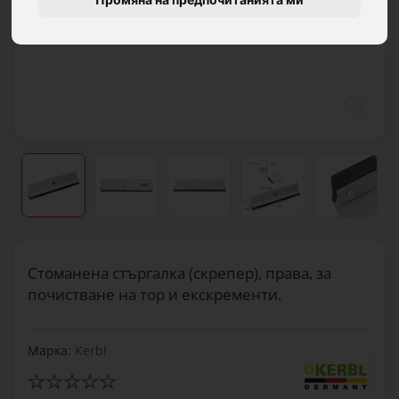
Стоманена стъргалка (скрепер), права, за
почистване на тор и екскременти.
Марка:
Kerbl