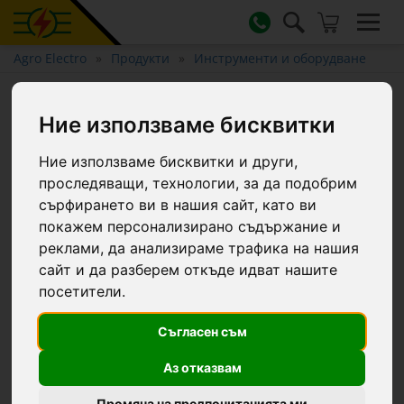
Agro Electro
Продукти
Инструменти и оборудване
Стъргалка за оборски тор,
Ние използваме бисквитки
права, 55 см
Ние използваме бисквитки и други,
проследяващи, технологии, за да подобрим
сърфирането ви в нашия сайт, като ви
покажем персонализирано съдържание и
реклами, да анализираме трафика на нашия
сайт и да разберем откъде идват нашите
посетители.
Съгласен съм
Аз отказвам
Промяна на предпочитанията ми