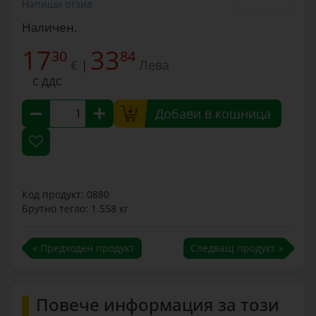
Напиши отзив
Наличен.
17
33
30
84
€
Лева
|
С ДДС
Добави в кошница
Код продукт: 0880
Брутно тегло: 1.558 кг
« Предходен продукт
Следващ продукт »
Повече информация за този