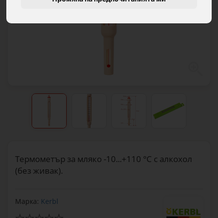
Термометър за мляко -10...+110 °C с алкохол
(без живак).
Марка:
Kerbl