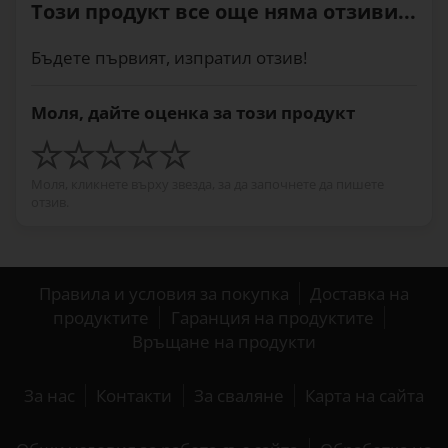
Този продукт все още няма отзиви...
Бъдете първият, изпратил отзив!
Моля, дайте оценка за този продукт
Моля, кликнете върху звезда, за да започнете да пишете
отзив.
Правила и условия за покупка
Доставка на
продуктите
Гаранция на продуктите
Връщане на продукти
За нас
Контакти
За сваляне
Карта на сайта