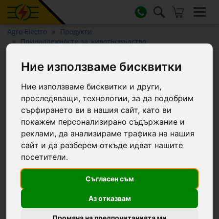
Agro Electro
Продукти
Принадлежности за животновъдство
Термометър за мляко
Ние използваме бисквитки
-10...+110 °C
Ние използваме бисквитки и други,
проследяващи, технологии, за да подобрим
сърфирането ви в нашия сайт, като ви
покажем персонализирано съдържание и
реклами, да анализираме трафика на нашия
сайт и да разберем откъде идват нашите
посетители.
Съгласен съм
Аз отказвам
Промяна на предпочитанията ми