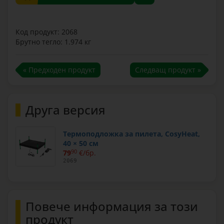
Код продукт: 2068
Брутно тегло: 1.974 кг
« Предходен продукт
Следващ продукт »
Друга версия
Термоподложка за пилета, CosyHeat,
40 × 50 см
79
90
€/бр.
2069
Повече информация за този
продукт