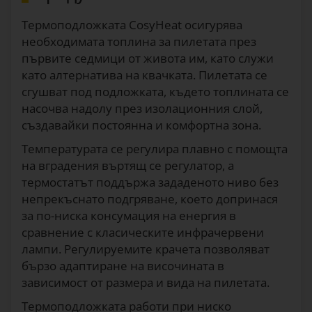
Термоподложката CosyHeat осигурява
необходимата топлина за пилетата през
първите седмици от живота им, като служи
като алтернатива на квачката. Пилетата се
сгушват под подложката, където топлината се
насочва надолу през изолационния слой,
създавайки постоянна и комфортна зона.
Температурата се регулира плавно с помощта
на вградения въртящ се регулатор, а
термостатът поддържа зададеното ниво без
непрекъснато подгряване, което допринася
за по-ниска консумация на енергия в
сравнение с класическите инфрачервени
лампи. Регулируемите крачета позволяват
бързо адаптиране на височината в
зависимост от размера и вида на пилетата.
Термоподложката работи при ниско