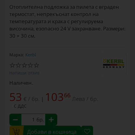
Отоплителна подложка за пилета с вграден
термостат, непрекъснат контрол на
температурата и крака с регулируема
височина, езопасно 24 V захранване. Размери:
30 × 30 см.
Марка:
Kerbl
Напиши отзив
Наличен.
53
103
66
€ / бр.
Лева / бр.
|
С ДДС
бр.
Добави в кошница