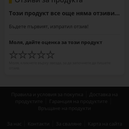
Този продукт все още няма отзиви...
Бъдете първият, изпратил отзив!
Моля, дайте оценка за този продукт
Моля, кликнете върху звезда, за да започнете да пишете
отзив.
Правила и условия за покупка
Доставка на
продуктите
Гаранция на продуктите
Връщане на продукти
За нас
Контакти
За сваляне
Карта на сайта