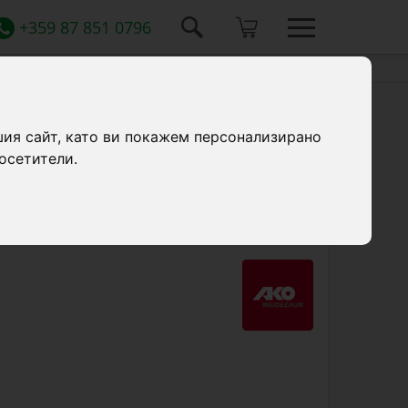
+359 87 851 0796
шия сайт, като ви покажем персонализирано
осетители.
 измерване на напрежение от 1000 до