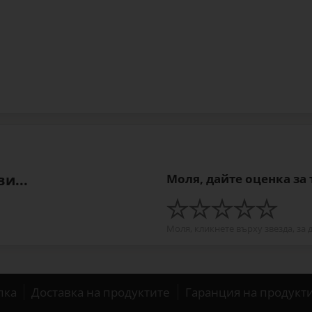
и...
Моля, дайте оценка за
Моля, кликнете върху звезда, за 
пка
Доставка на продуктите
Гаранция на продукт