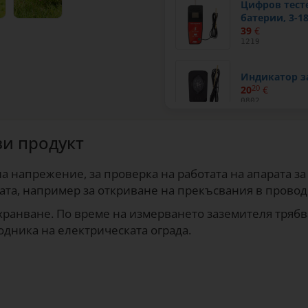
Цифров тест
батерии, 3-18
39
€
1219
Индикатор з
20
20
€
0802
зи продукт
а напрежение, за проверка на работата на апарата за 
ата, например за откриване на прекъсвания в провод
хранване. По време на измерването заземителя трябва 
водника на електрическата ограда.