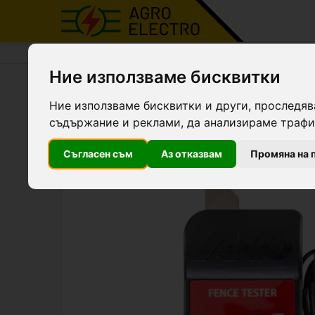
Agro Electro
Продукти
Тестери за електропас
Ние използваме бисквитки
Тестер 1-10 kV
Ние използваме бисквитки и други, проследяв
съдържание и реклами, да анализираме трафик
Топ фаворит
Съгласен съм
Аз отказвам
Промяна на 