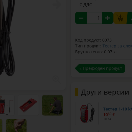
С ДДС
Код продукт: 0073
Тип продукт:
Тестер за еле
Брутно тегло: 0.07 кг
« Предходен продукт
Други версии
Тестер 1-10 k
10
30
€
1074