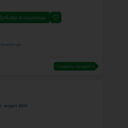
Добави в кошница
ктропастир
Следващ продукт »
V, модел 2023