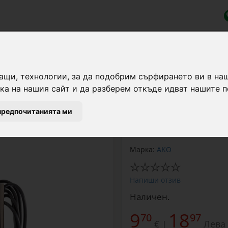
тир
ащи, технологии, за да подобрим сърфирането ви в на
а на нашия сайт и да разберем откъде идват нашите п
Апарат за изпитване и
предпочитанията ми
10000 V.
Марка:
AKO
Напиши отзив
Наличен.
9
18
70
97
€
Лева
|