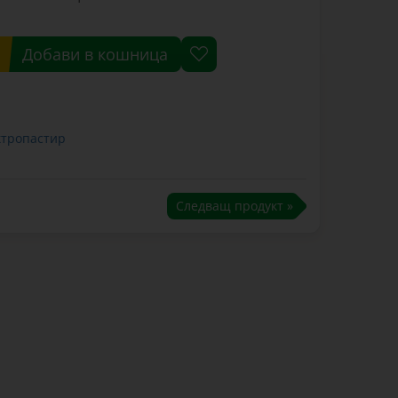
Добави в кошница
ктропастир
Следващ продукт »