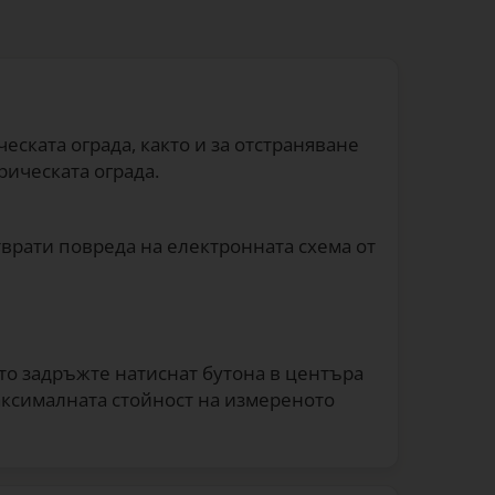
еската ограда, както и за отстраняване
рическата ограда.
тврати повреда на електронната схема от
ето задръжте натиснат бутона в центъра
максималната стойност на измереното