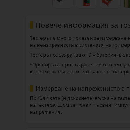
Повече информация за то
Тестерът е много полезен за измерване н
на неизправности в системата, например
Тестерът се захранва от 9 V батерия (вкл
*Препоръка: при съхранение се препоръчв
корозивни течности, изтичащи от батери
Измерване на напрежението в 
Приближете (и докоснете) върха на тесте
на тестера. Щом се появи първият импул
напрежение.