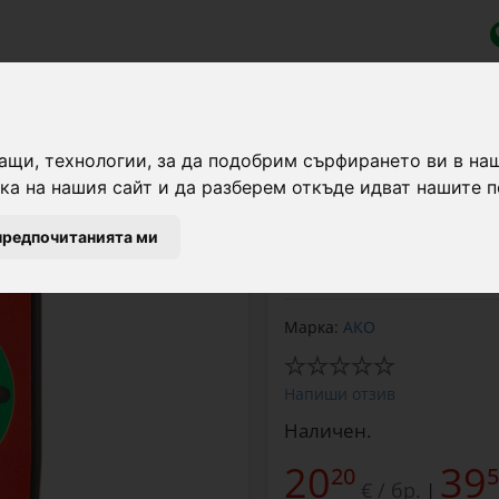
тир
яване, AKO
ащи, технологии, за да подобрим сърфирането ви в на
а на нашия сайт и да разберем откъде идват нашите п
Топ фаворит
Устройство за изпитв
предпочитанията ми
1000 и 10000 V. Тестер
Марка:
AKO
Напиши отзив
Наличен.
20
39
20
5
€ / бр.
|