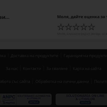
и...
Моля, дайте оценка за
Моля, кликнете върху звезда, за 
пка
Доставка на продуктите
Гаранция на продукт
За нас
Контакти
За сваляне
Карта на сайта
абота със сайта
Обработка на лични данни
Полит