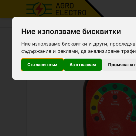
Agro Electro
Продукти
Тестери за електропас
Ние използваме бисквитки
Тестер 1-10 kV, без зазем
Ние използваме бисквитки и други, проследяв
съдържание и реклами, да анализираме трафик
Съгласен съм
Аз отказвам
Промяна на 