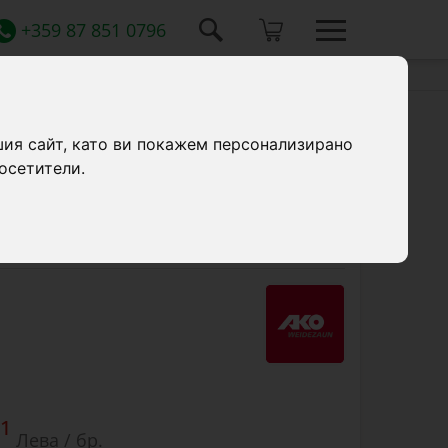
+359 87 851 0796
шия сайт, като ви покажем персонализирано
осетители.
ане и измерване на напрежение между
ът работи без заземяване с 9 V батерия.
1
Лева / бр.