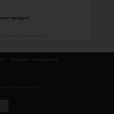
 този продукт
да започнете да пишете отзив.
ите
Връщане на продукти
ика за бисквитките