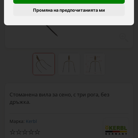
Промяна на предпочитанията ми
Стоманена вила за сено, с три рога, без
дръжка.
Марка:
Kerbl