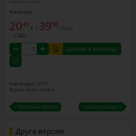
Напиши отзив
Наличен.
20
39
40
90
€
Лева
|
С ДДС
Добави в кошница
Код продукт: 0719
Брутно тегло: 0.606 кг
« Предходен продукт
Следващ продукт »
Друга версия