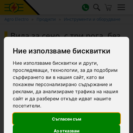
Agro Electro
Продукти
Инструменти и оборудване
Вила за сено, с три рога, без
дръжка, 30 × 30 см
Ние използваме бисквитки
Ние използваме бисквитки и други,
Топ фаворит
проследяващи, технологии, за да подобрим
сърфирането ви в нашия сайт, като ви
покажем персонализирано съдържание и
реклами, да анализираме трафика на нашия
сайт и да разберем откъде идват нашите
посетители.
Съгласен съм
Аз отказвам