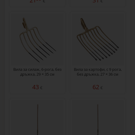
21
31
€
€
Вила за силаж, 6-рога, без
Вила за картофи, с 9 рога,
дръжка, 29 × 35 см
без дръжка, 27 × 36 см
43
62
€
€