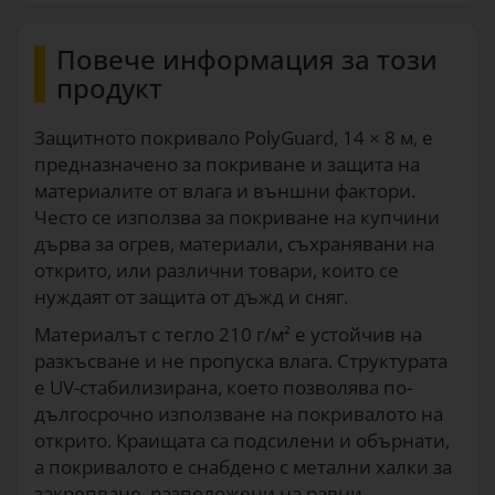
1915
Защитно покривало, PolyGuard, 210 г/
Повече информация за този
м², 8 × 6 м
продукт
69
90
€/бр.
1916
Защитното покривало PolyGuard, 14 × 8 м, е
Защитно покривало, PolyGuard, 210 г/
предназначено за покриване и защита на
м², 10 × 8 м
материалите от влага и външни фактори.
118
€/бр.
Често се използва за покриване на купчини
1917
дърва за огрев, материали, съхранявани на
открито, или различни товари, които се
нуждаят от защита от дъжд и сняг.
Материалът с тегло 210 г/м² е устойчив на
разкъсване и не пропуска влага. Структурата
е UV-стабилизирана, което позволява по-
дългосрочно използване на покривалото на
открито. Краищата са подсилени и обърнати,
а покривалото е снабдено с метални халки за
закрепване, разположени на равни