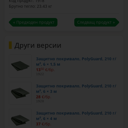
Код продукт: 1918
Брутно тегло: 23.43 кг
« Предходен продукт
Следващ продукт »
Други версии
Защитно покривало, PolyGuard, 210 г/
м², 6 × 1,5 м
13
50
€/бр.
1922
Защитно покривало, PolyGuard, 210 г/
м², 6 × 3 м
28
€/бр.
1920
Защитно покривало, PolyGuard, 210 г/
м², 6 × 4 м
37
€/бр.