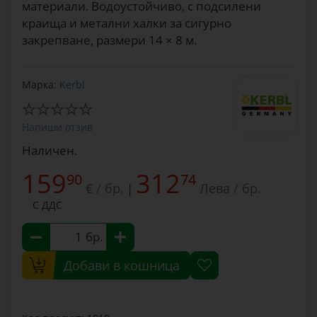
материали. Водоустойчиво, с подсилени
краища и метални халки за сигурно
закрепване, размери 14 × 8 м.
Марка:
Kerbl
Напиши отзив
Наличен.
159
312
90
74
€ / бр.
Лева / бр.
|
С ДДС
бр.
Добави в кошница