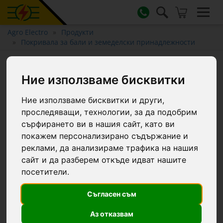
Agro Electro
Продукти
Покривала за бали и земеделски принадлежности
Защитно покривало,
Ние използваме бисквитки
PolyGuard, 210 г/м², 14 × 8 м
Ние използваме бисквитки и други,
проследяващи, технологии, за да подобрим
сърфирането ви в нашия сайт, като ви
покажем персонализирано съдържание и
реклами, да анализираме трафика на нашия
сайт и да разберем откъде идват нашите
посетители.
Съгласен съм
Аз отказвам