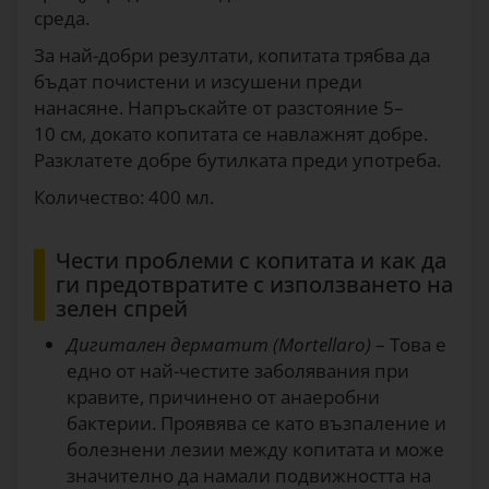
среда.
За най-добри резултати, копитата трябва да
бъдат почистени и изсушени преди
нанасяне. Напръскайте от разстояние 5–
10 cм, докато копитата се навлажнят добре.
Разклатете добре бутилката преди употреба.
Количество: 400 мл.
Чести проблеми с копитата и как да
ги предотвратите с използването на
зелен спрей
Дигитален дерматит (Mortellaro)
– Това е
едно от най-честите заболявания при
кравите, причинено от анаеробни
бактерии. Проявява се като възпаление и
болезнени лезии между копитата и може
значително да намали подвижността на