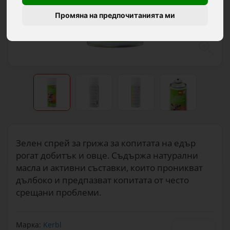
Промяна на предпочитанията ми
Зелен спрей за грижа за копитата на едър
рогат добитък и овце. Съдържа натурални
масла и активни съставки, които проникват
дълбоко и предпазват копитата от често
срещани проблеми.
Марка:
Kerbl