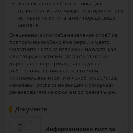
Възпаление или абсцеси
– могат да
възникнат, когато чужди тела проникнат в
основата на копитата или поради лоша
хигиена.
Ежедневната употреба на зеления спрей се
препоръчва особено във ферми, където
животните често са изложени на влага, кал
или твърди настилки. Маслото от чаено
дърво, алое вера, риган, календула и
рибеното масло имат антисептични,
противовъзпалителни и лечебни свойства,
намаляват риска от инфекции и ускоряват
регенерацията на кожата и роговата тъкан.
Документи
Информационен лист за