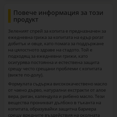
Повече информация за този
продукт
Зеленият спрей за копита е предназначен за
ежедневна грижа за копитата на едър рогат
добитък и овце, като помага за поддържане
на цялостното здраве на стадото. Той е
подходящ за ежедневни грижи, като
осигурява постоянна и естествена защита
срещу често срещани проблеми с копитата
(вижте по-долу).
Формулата съдържа висококачествено масло
от чаено дърво, натурални екстракти от алое
вера, риган, календула и рибено масло. Тези
вещества проникват дълбоко в тъканта на
копитата, образувайки защитна бариера
срещу вредните въздействия на околната