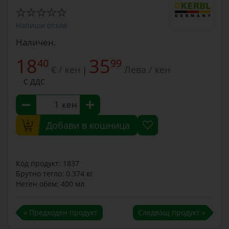
Напиши отзив
Наличен.
18
35
40
99
€ / кен
Лева / кен
|
С ДДС
кен
Добави в кошница
Код продукт: 1837
Брутно тегло: 0.374 кг
Нетен обем: 400 мл
« Предходен продукт
Следващ продукт »