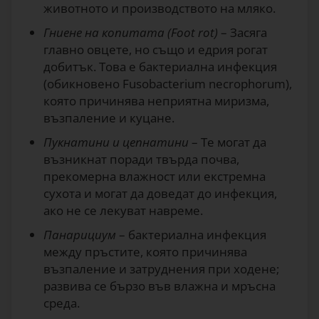
животното и производството на мляко.
Гниене на копитата (Foot rot)
– Засяга
главно овцете, но също и едрия рогат
добитък. Това е бактериална инфекция
(обикновено Fusobacterium necrophorum),
която причинява неприятна миризма,
възпаление и куцане.
Пукнатини и цепнатини
– Те могат да
възникнат поради твърда почва,
прекомерна влажност или екстремна
сухота и могат да доведат до инфекция,
ако не се лекуват навреме.
Панарициум
– бактериална инфекция
между пръстите, която причинява
възпаление и затруднения при ходене;
развива се бързо във влажна и мръсна
среда.