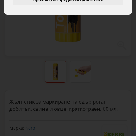
Жълт стик за маркиране на едър рогат
добитък, свине и овце, краткотраен, 60 мл.
Марка:
Kerbl