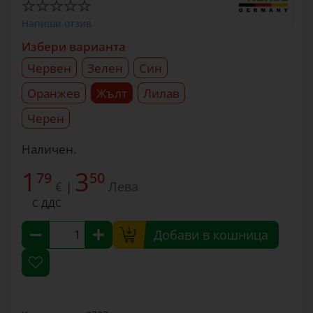
Напиши отзив
Избери варианта
Червен
Зелен
Син
Оранжев
Жълт
Лилав
Черен
Наличен.
1
3
79
50
€
Лева
|
С ДДС
Добави в кошница