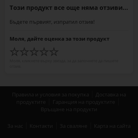
Този продукт все още няма отзиви...
Бъдете първият, изпратил отзив!
Моля, дайте оценка за този продукт
Моля, кликнете върху звезда, за да започнете да пишете
отзив.
Правила и условия за покупка
Доставка на
продуктите
Гаранция на продуктите
Връщане на продукти
За нас
Контакти
За сваляне
Карта на сайта