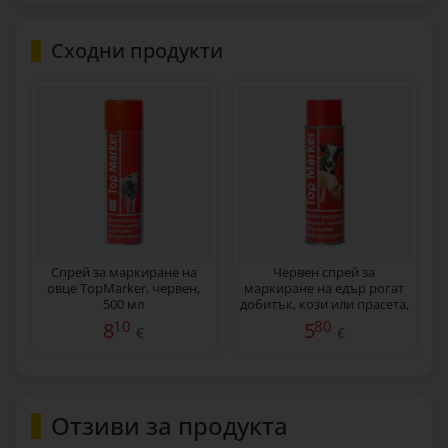
Сходни продукти
Спрей за маркиране на
Червен спрей за
овце TopMarker, червен,
маркиране на едър рогат
500 мл
добитък, кози или прасета,
TopMarker, 500 мл
10
80
8
5
€
€
Отзиви за продукта