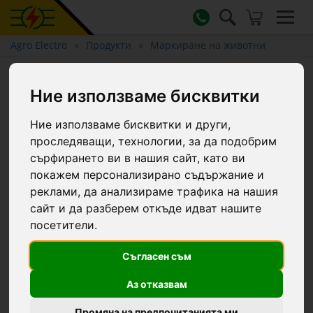
Agro Electro
Продукти
Маркиране на животни
Жълт стик за краткотрайно
Ние използваме бисквитки
маркиране на животни,
TopMarker, 60 мл :: Жълт
Ние използваме бисквитки и други,
проследяващи, технологии, за да подобрим
сърфирането ви в нашия сайт, като ви
покажем персонализирано съдържание и
реклами, да анализираме трафика на нашия
сайт и да разберем откъде идват нашите
посетители.
Съгласен съм
Аз отказвам
Промяна на предпочитанията ми