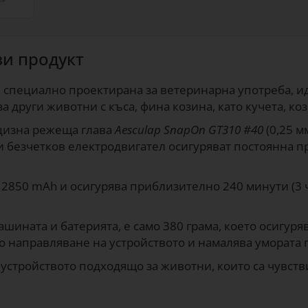
зи продукт
 специално проектирана за ветеринарна употреба, и
а други животни с къса, фина козина, като кучета, коз
цизна режеща глава
Aesculap SnapOn GT310 #40
(0,25 м
 и безчетков електродвигател осигуряват постоянна п
2850 mAh и осигурява приблизително 240 минути (3 ч
шината и батерията, е само 380 грама, което осигуря
о направляване на устройството и намалява умората
 устройството подходящо за животни, които са чувств