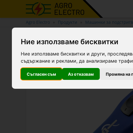
Agro Electro
Продукти
Машинки за подстриг
Акумулаторна машинка за 
Ние използваме бисквитки
Ние използваме бисквитки и други, проследяв
съдържание и реклами, да анализираме трафик
Съгласен съм
Аз отказвам
Промяна на 