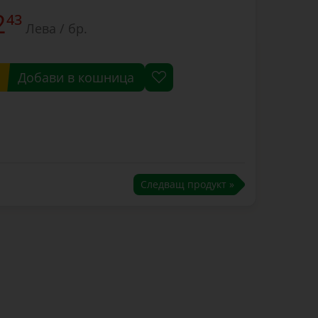
2
43
Лева / бр.
Добави в кошница
Следващ продукт »