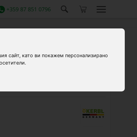
+359 87 851 0796
шия сайт, като ви покажем персонализирано
осетители.
торна машинка за стригане Aesculap
ветеринарна употреба. Осигурява
зо до кожата. До 240 минути
ията и тиха работа.