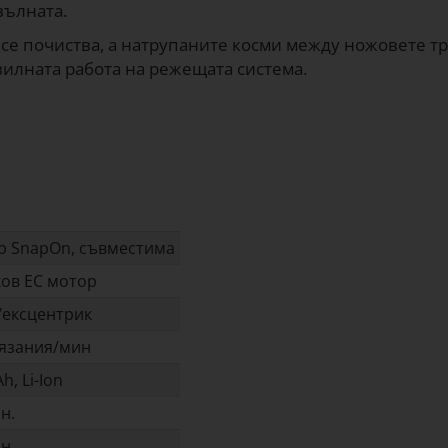
вълната.
 се почиства, а натрупаните косми между ножовете т
авилната работа на режещата система.
ap SnapOn, съвместима
ков EC мотор
/ексцентрик
рязания/мин
h, Li-Ion
н.
н.