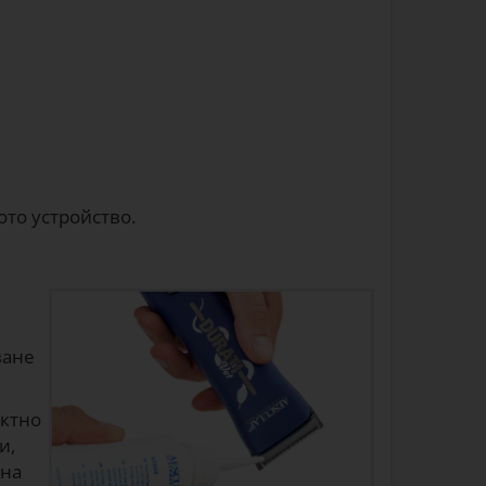
ото устройство.
ване
ектно
и,
 на