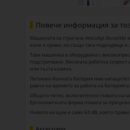
Повече информация за то
Машината за стригане
Aesculap DuratiVet
е
коне и крави, но също така подходяща и з
Тази машинка е оборудвана с високопре
подстригване. Високата работна скорост
или гъста козина.
Литиево-йонната батерия има капацитет 
равно на времето за работа на батерията.
Общото тегло, включително главата на ма
Ергономичната форма помага за прецизн
Нивото на шум е само 63 dB, което прави
Аксесоари