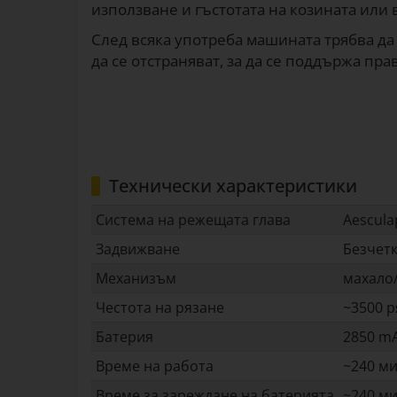
използване и гъстотата на козината или 
След всяка употреба машината трябва да
да се отстраняват, за да се поддържа пр
Технически характеристики
Система на режещата глава
Aescul
Задвижване
Безчет
Механизъм
махало
Честота на рязане
~3500 
Батерия
2850 mA
Време на работа
~240 ми
Време за зареждане на батерията
~240 ми