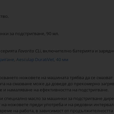
тво.
нки за подстригване, 90 мл.
т серията
Favorita CLi
, включително батерията и зарядн
игане, Aesculap DuratiVet, 40 мм
осването ножовете на машината трябва да се смазват
та на смазване може да доведе до прекомерно загря
 и намаляване на ефективността на подстригване.
ки специално масло за машинки за подстригване дир
 на ножовете преди употреба и на редовни интервал
време на работа, в зависимост от продължителността