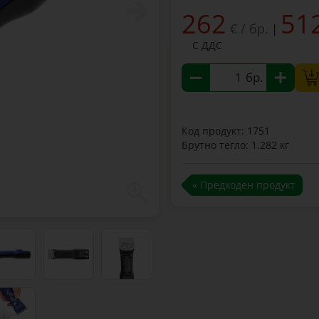
262
51
€ / бр.
|
С ДДС
бр.
Код продукт: 1751
Брутно тегло: 1.282 кг
« Предходен продукт