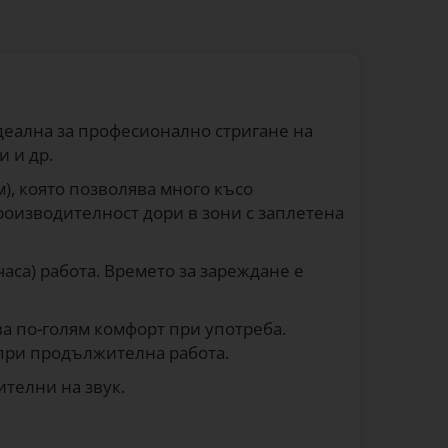
деална за професионално стригане на
и и др.
м), която позволява много късо
роизводителност дори в зони с заплетена
аса) работа. Времето за зареждане е
ва по-голям комфорт при употреба.
 при продължителна работа.
ителни на звук.