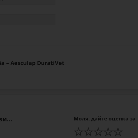
а – Aesculap DuratiVet
и...
Моля, дайте оценка за