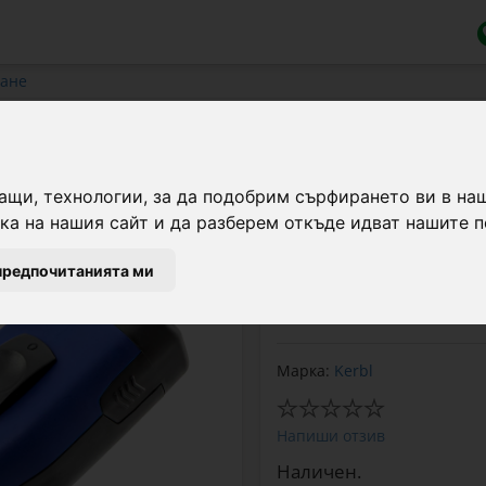
ване
стригане, Aesculap DuratiVet
ащи, технологии, за да подобрим сърфирането ви в на
а на нашия сайт и да разберем откъде идват нашите п
Професионална акумула
DuratiVet, идеална за 
предпочитанията ми
прецизно стригане бли
издръжливост на батер
Марка:
Kerbl
Напиши отзив
Наличен.