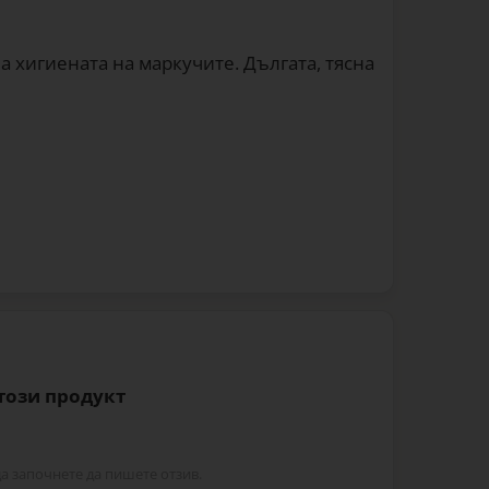
 хигиената на маркучите. Дългата, тясна
 този продукт
да започнете да пишете отзив.