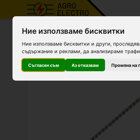
Agro Electro
Продукти
Доилни агрегати и ма
Ние използваме бисквитки
Четка за почистване на м
Ние използваме бисквитки и други, проследяв
съдържание и реклами, да анализираме трафик
Съгласен съм
Аз отказвам
Промяна на 