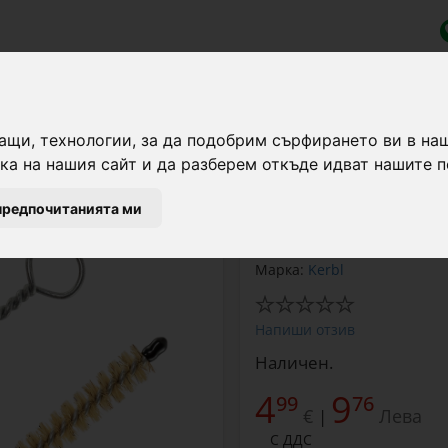
шини за доене
аркуча за мляко, 155 см
ащи, технологии, за да подобрим сърфирането ви в на
а на нашия сайт и да разберем откъде идват нашите п
Четка за почистване на
предпочитанията ми
Марка:
Kerbl
Напиши отзив
Наличен.
4
9
99
76
€
Лева
|
С ДДС