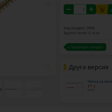
Код продукт: 0994
Брутно тегло: 0.14 кг
« Предходен продукт
Друга версия
Четка за поч
1
59
€
0655