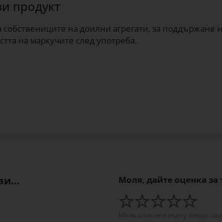
зи продукт
собствениците на доилни агрегати, за поддържане на
стта на маркучите след употреба.
и...
Моля, дайте оценка за
Моля, кликнете върху звезда, за 