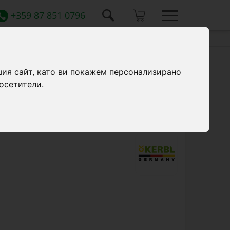
+359 87 851 0796
шия сайт, като ви покажем персонализирано
осетители.
 маркучи за мляко.