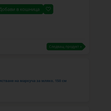
Добави в кошница
Следващ продукт »
истване на маркуча за мляко, 150 см