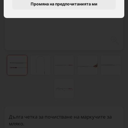
Промяна на предпочитанията ми
Дълга четка за почистване на маркучите за
мляко.