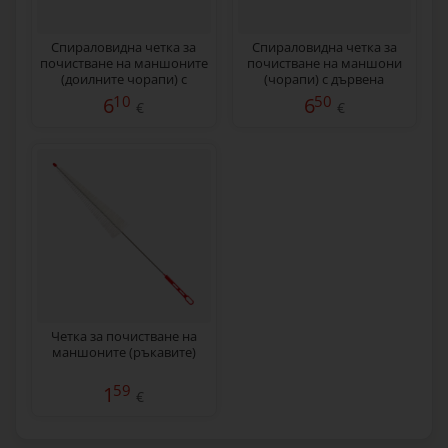
Спираловидна четка за
Спираловидна четка за
почистване на маншоните
почистване на маншони
(доилните чорапи) с
(чорапи) с дървена
дървена дръжка, 40 см
дръжка, 50 см
10
50
6
6
€
€
Четка за почистване на
маншоните (ръкавите)
59
1
€