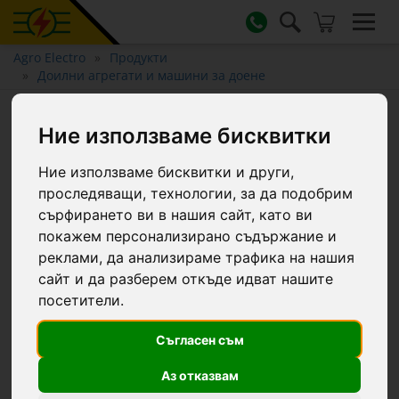
Agro Electro
Продукти
Доилни агрегати и машини за доене
Четка за почистване на
Ние използваме бисквитки
маркуча за мляко, 150 см
Ние използваме бисквитки и други,
проследяващи, технологии, за да подобрим
сърфирането ви в нашия сайт, като ви
покажем персонализирано съдържание и
реклами, да анализираме трафика на нашия
сайт и да разберем откъде идват нашите
посетители.
Съгласен съм
Аз отказвам