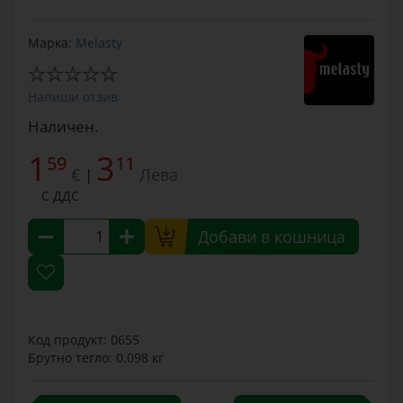
Марка:
Melasty
Напиши отзив
Наличен.
1
3
59
11
€
Лева
|
С ДДС
Добави в кошница
Код продукт: 0655
Брутно тегло: 0.098 кг