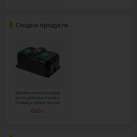
Сходни продукти
Двойна поилка за едър
рогат добитък и коне, с
плаващи сфери против
замръзване, 100 литра
666
€