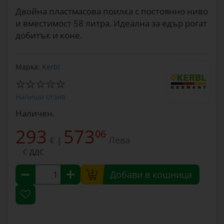
Двойна пластмасова поилка с постоянно ниво
и вместимост 58 литра. Идеална за едър рогат
добитък и коне.
Марка:
Kerbl
Напиши отзив
Наличен.
293
573
06
€
Лева
|
С ДДС
Добави в кошница