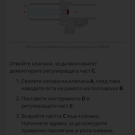
Начин на сглобяване на регулатора на дебит
Отвийте клапана, за да монтирате/
демонтирате регулиращата част
С
.
Свалете капака на клапана
А
, след това
извадете оста на рамото на поплавъка
В
.
Поставете инструмента
D
в
регулиращата част
C
.
Вкарайте частта
С
във клапана.
Натиснете здраво, за да осигурите
правилно прилягане и уплътняване.