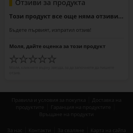
Отзиви за продукта
Този продукт все още няма отзиви...
Бъдете първият, изпратил отзив!
Моля, дайте оценка за този продукт
Моля, кликнете върху звезда, за да започнете да пишете
отзив.
Правила и условия за покупка
Доставка на
продуктите
Гаранция на продуктите
Връщане на продукти
За нас
Контакти
За сваляне
Карта на сайта