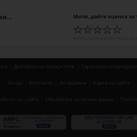
и...
Моля, дайте оценка за
Моля, кликнете върху звезда, за 
пка
Доставка на продуктите
Гаранция на продукт
За нас
Контакти
За сваляне
Карта на сайта
абота със сайта
Обработка на лични данни
Полит