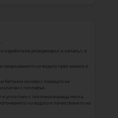
.
 са изработени резервоарът и капакът, е
ти замръзването на водата през зимата и
ъм бетонна основа с помощта на
м клапан с поплавък.
ът е уплътнен с топлоизолираща лента,
 източването на водата и почистването на