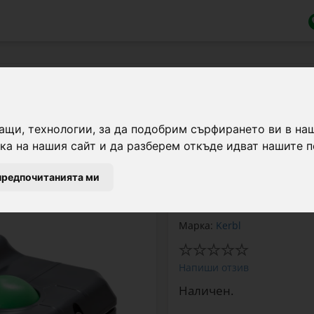
гат добитък и коне, с плаващи с
ащи, технологии, за да подобрим сърфирането ви в на
а на нашия сайт и да разберем откъде идват нашите п
Поилка с две плаващи 
предпочитанията ми
на замръзване. Подход
Марка:
Kerbl
Напиши отзив
Наличен.