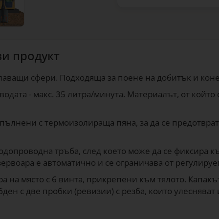
зи продукт
лаващи сфери. Подходяща за поене на добитък и коне
 водата - макс. 35 литра/минута. Материалът, от който
апълнени с термоизолираща пяна, за да се предотвра
одопроводна тръба, след което може да се фиксира к
рвоара е автоматично и се ограничава от регулируе
а на място с 6 винта, прикрепени към тялото. Капак
ден с две пробки (ревизии) с резба, които улесняват