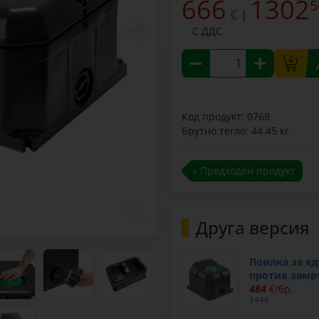
666
1302
5
€
|
С ДДС
Код продукт: 0768
Брутно тегло: 44.45 кг
« Предходен продукт
Друга версия
Поилка за ед
против замръ
484
€/бр.
1446