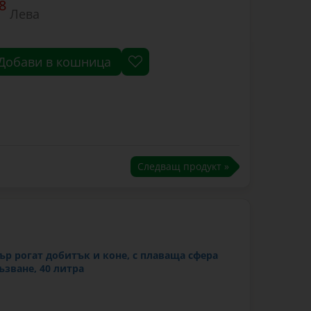
8
Лева
Добави в кошница
Следващ продукт »
ър рогат добитък и коне, с плаваща сфера
зване, 40 литра