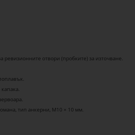
а ревизионните отвори (пробките) за източване.
поплавък.
 капака.
зервоара.
мана, тип анкерни, M10 × 10 мм.