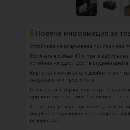
Повече информация за то
Устойчива на замръзване поилка с две п
Поилката е с обем 40 литра, а дебитът на
устойчив на удари дори в студено време.
Корпусът и капакът са с двойни стени, н
нагряването ѝ през лятото.
Поилката се свързва към захранващата в
приложените винтове. Пълненето на резе
Капакът на резервоара може да се фиксир
подобна на дунапрен. Резервоарът е снаб
резервоара.