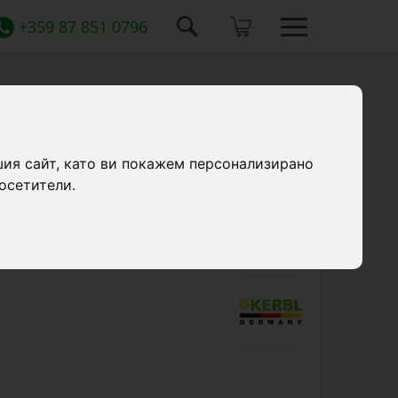
+359 87 851 0796
фери против замръзване,
шия сайт, като ви покажем персонализирано
осетители.
сфери, капацитет 100 литра, устойчива
яща за едър рогат добитък и коне.