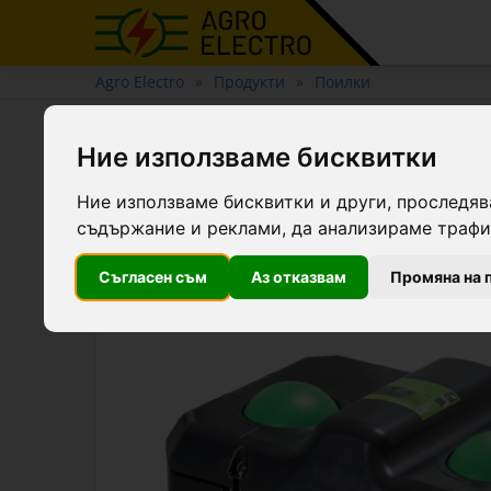
Agro Electro
Продукти
Поилки
Двойна поилка за едър ро
Ние използваме бисквитки
100 литра
Ние използваме бисквитки и други, проследяв
съдържание и реклами, да анализираме трафик
Съгласен съм
Аз отказвам
Промяна на 