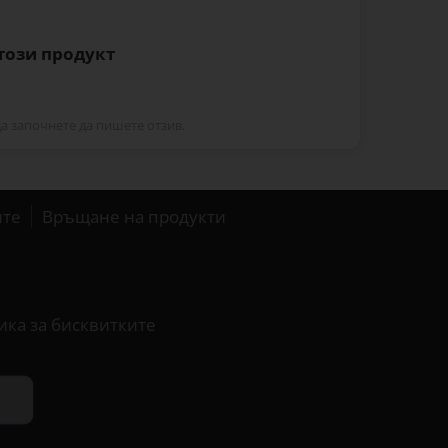
 този продукт
да започнете да пишете отзив.
ите
Връщане на продукти
ика за бисквитките