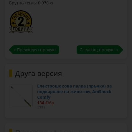
Брутно тегло: 0.976 кг
« Предходен продукт
Следващ продукт »
Друга версия
Електрошокова палка (пръчка) за
подкарване на животни, AniShock
Comfy
134
€/бр.
1391