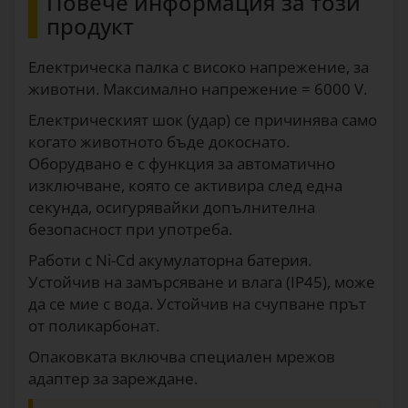
Повече информация за този
продукт
Електрическа палка с високо напрежение, за
животни. Максимално напрежение = 6000 V.
Електрическият шок (удар) се причинява само
когато животното бъде докоснато.
Оборудвано е с функция за автоматично
изключване, която се активира след една
секунда, осигурявайки допълнителна
безопасност при употреба.
Работи с Ni-Cd акумулаторна батерия.
Устойчив на замърсяване и влага (IP45), може
да се мие с вода. Устойчив на счупване прът
от поликарбонат.
Опаковката включва специален мрежов
адаптер за зареждане.