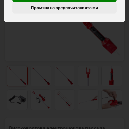
Промяна на предпочитанията ми
Високоволтова електрошокова палка за