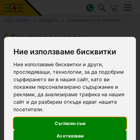
Agro Electro
Продукти
Усмиряване на животни
Електроподкарвач
(електрошокова палка) за
Ние използваме бисквитки
животни AniShock PRO 2500, с
акумулатор
Ние използваме бисквитки и други,
проследяващи, технологии, за да подобрим
сърфирането ви в нашия сайт, като ви
покажем персонализирано съдържание и
реклами, да анализираме трафика на нашия
сайт и да разберем откъде идват нашите
посетители.
Съгласен съм
Аз отказвам