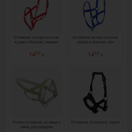
Оглавник (юлар) за коне,
Оглавник (юлар) за коне,
крави и бикове, червен
крави и бикове, син
10
10
14
14
€
€
Кожен оглавник за овце и
Оглавник за алпака, черен
овни, регулируем