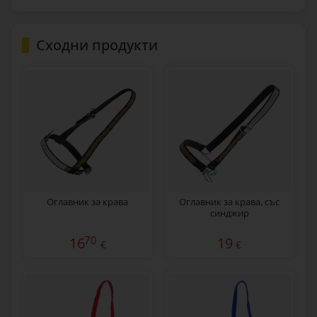
Сходни продукти
Оглавник за крава
Оглавник за крава, със
синджир
70
16
19
€
€