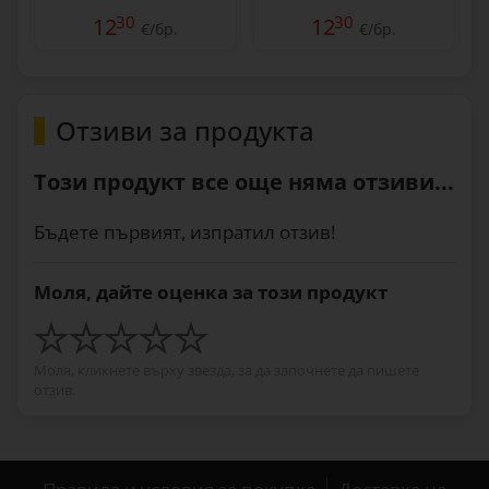
30
30
12
12
€/бр.
€/бр.
Отзиви за продукта
Този продукт все още няма отзиви...
Бъдете първият, изпратил отзив!
Моля, дайте оценка за този продукт
Моля, кликнете върху звезда, за да започнете да пишете
отзив.