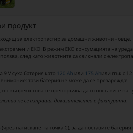
зи продукт
одящ за електропастир за домашни животни - овце, коз
екстремен и ЕКО. В режим ЕКО консумацията на уреда 
ползва, след като животните са свикнали с електропа
а 9 V суха батерия като
120 Ah
или
175 Ah
или пък с 12
 внимание: тази батерия не може да се презарежда!
 но въпреки това се препоръчва да го поставите на су
лство не се изпраща, доказателство е фактурата
.
 (чрез натискане на точка С), за да поставите батери