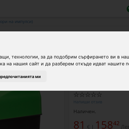
ори на импулси)
V, 0,25 джаула
ащи, технологии, за да подобрим сърфирането ви в на
Енергизатор за електро
а на нашия сайт и да разберем откъде идват нашите п
0,25 джаула.
предпочитанията ми
Марка:
Agro Electro
Напиши отзив
Наличен.
81
158
42
€
Ле
|