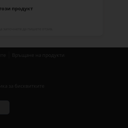
 този продукт
да започнете да пишете отзив.
ите
Връщане на продукти
ика за бисквитките