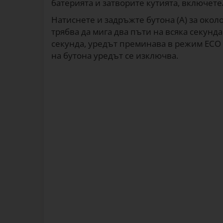
батерията и затворите кутията, включете/
Натиснете и задръжте бутона (А) за около
трябва да мига два пъти на всяка секунда
секунда, уредът преминава в режим ECO с
на бутона уредът се изключва.