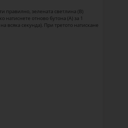
ти правилно, зелената светлина (B)
ко натиснете отново бутона (А) за 1
на всяка секунда). При третото натискане