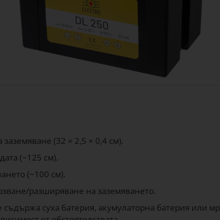
аземяване (32 × 2,5 × 0,4 см).
ата (~125 см).
ането (~100 см).
ързване/разширяване на заземяването.
 съдържа суха батерия, акумулаторна батерия или мр
ависимост от обстоятелствата.