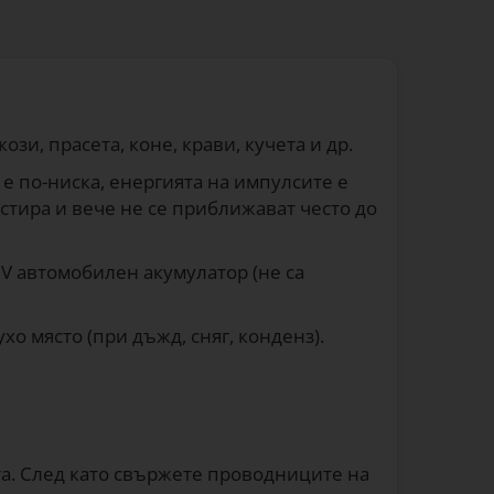
и, прасета, коне, крави, кучета и др.
е по-ниска, енергията на импулсите е
стира и вече не се приближават често до
 V автомобилен акумулатор (не са
хо място (при дъжд, сняг, конденз).
ята. След като свържете проводниците на