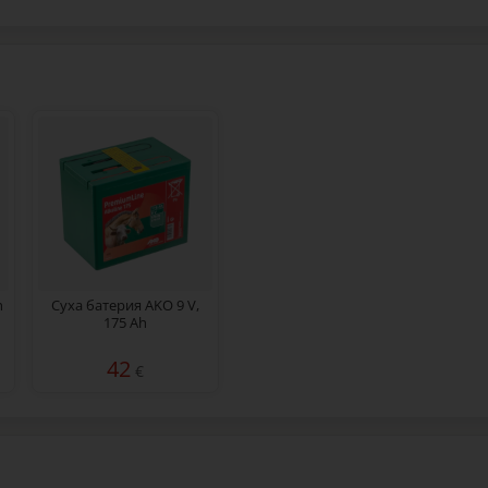
h
Суха батерия AKO 9 V,
175 Ah
42
€