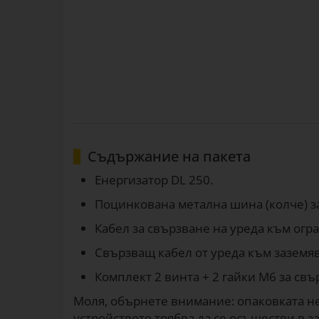
Съдържание на пакета
Енергизатор DL 250.
Поцинкована метална шина (колче) за з
Кабел за свързване на уреда към оград
Свързващ кабел от уреда към заземяв
Комплект 2 винта + 2 гайки M6 за св
Моля, обърнете внимание: опаковката не
устройството трябва да се осъществи в з