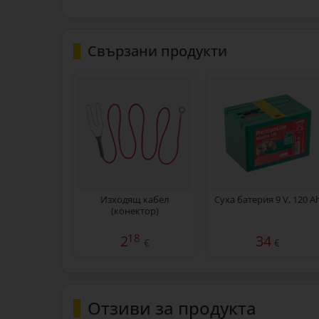
Свързани продукти
Изходящ кабел
Суха батерия 9 V, 120 A
(конектор)
18
2
34
€
€
Отзиви за продукта