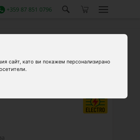
+359 87 851 0796
шия сайт, като ви покажем персонализирано
пастир DL 250, със захранване 9-12 V,
осетители.
ва