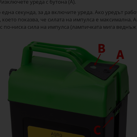
изключете уреда с бутона (А).
 една секунда, за да включите уреда. Ако уредът рабо
, което показва, че силата на импулса е максимална. А
 по-ниска сила на импулса (лампичката мига веднъж 