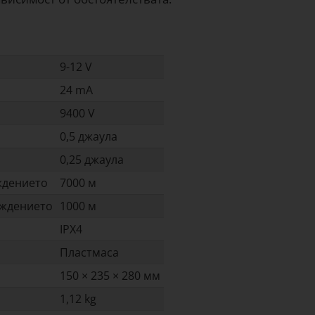
9-12 V
24 mA
9400 V
0,5 джаула
0,25 джаула
ждението
7000 м
аждението
1000 м
IPX4
Пластмаса
150 × 235 × 280 мм
1,12 kg