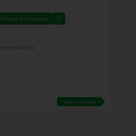
Добави в кошница
а електропастир
Следващ продукт »