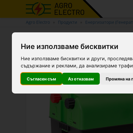
Agro Electro
Продукти
Енергизатори (Генерат
Енергизатор DL 250, 9-12 
Ние използваме бисквитки
Ние използваме бисквитки и други, проследяв
съдържание и реклами, да анализираме трафик
Съгласен съм
Аз отказвам
Промяна на 