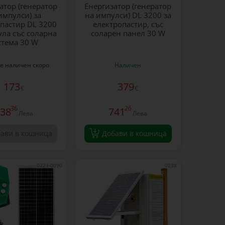
атор (генератор
Eнергизатор (генератор
импулси) за
на импулси) DL 3200 за
пастир DL 3200
електропастир, със
ула със соларна
соларен панел 30 W
стема 30 W
е наличен скоро
Наличен
173
379
€
€
36
26
38
741
Лева
Лева
ави в кошница
Добави в кошница
0223-0090
0238