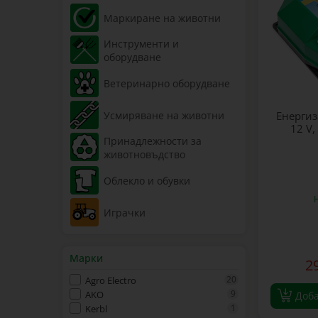
Маркиране на животни
Инструменти и
оборудване
Ветеринарно оборудване
Усмиряване на животни
Енергиз
12 V,
Принадлежности за
животновъдство
Облекло и обувки
Играчки
Марки
2
20
Agro Electro
9
AKO
Доб
1
Kerbl