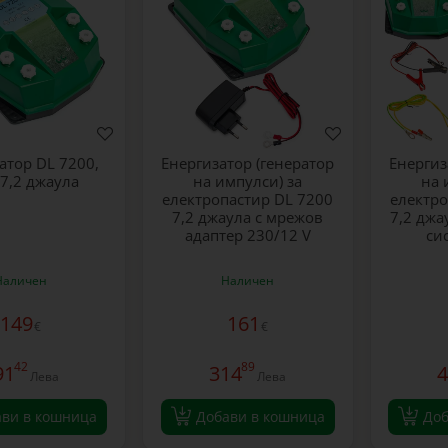
атор DL 7200,
Енергизатор (генератор
Енергиз
 7,2 джаула
на импулси) за
на 
електропастир DL 7200
електро
7,2 джаула с мрежов
7,2 джа
адаптер 230/12 V
си
Наличен
Наличен
149
161
€
€
42
89
91
314
4
Лева
Лева
ави в кошница
Добави в кошница
Доб