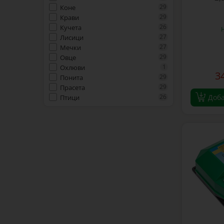
29
Коне
29
Крави
26
Кучета
27
Лисици
27
Мечки
29
Овце
1
Охлюви
3
29
Понита
29
Прасета
26
Доб
Птици