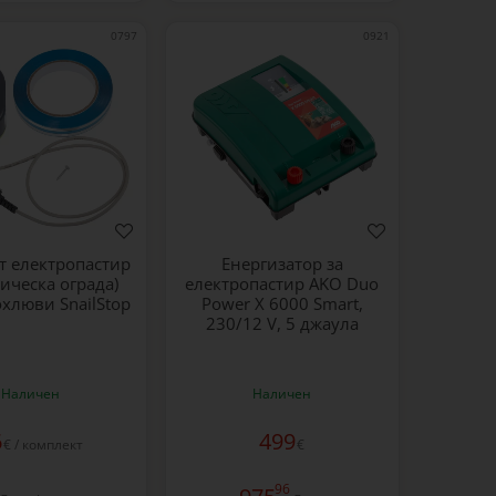
0797
0921
т електропастир
Енергизатор за
рическа ограда)
електропастир AKO Duo
хлюви SnailStop
Power X 6000 Smart,
230/12 V, 5 джаула
Наличен
Наличен
6
499
€ / комплект
€
96