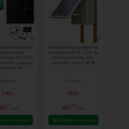
атор (генератор
Eнергизатор (генератор
импулси) за
на импулси) DL 7200 за
пастир DL 7200
електропастир, със
ула със соларна
соларен панел 50 W
стема 50 W
Наличен
Наличен
248
454
€
€
05
95
85
887
Лева
Лева
ави в кошница
Добави в кошница