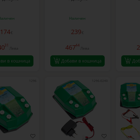
Наличен
Наличен
174
239
€
€
31
44
40
467
2
Лева
Лева
ави в кошница
Добави в кошница
Доб
1296
1296-0240