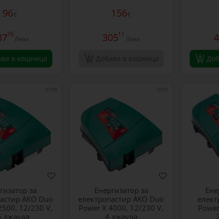
96
156
€
€
76
11
87
305
4
Лева
Лева
ави в кошница
Добави в кошница
Доб
0790
0791
гизатор за
Енергизатор за
Ене
астир AKO Duo
електропастир AKO Duo
елект
2500, 12/230 V,
Power X 4000, 12/230 V,
Power
5 джаула
4 джаула