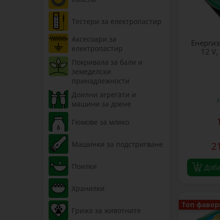
Тестери за електропастир
Аксесоари за
Енергиз
електропастир
12 V,
Покривала за бали и
земеделски
принадлежности
Доилни агрегати и
машини за доене
Гюмове за мляко
Машинки за подстригване
2
Поилки
Доб
Хранилки
Топ фавор
Грижа за животните