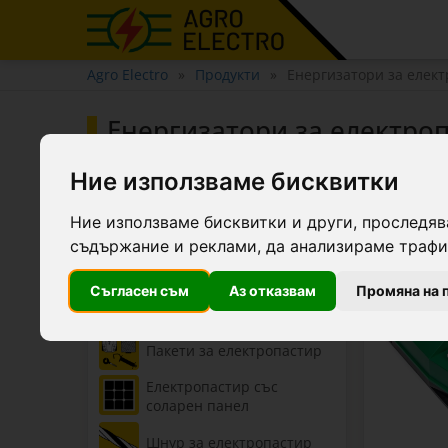
Agro Electro
Продукти
Енергизатори за елек
Енергизатори за електро
Ние използваме бисквитки
Филтри
Ние използваме бисквитки и други, проследяв
съдържание и реклами, да анализираме трафик
Категории
Съгласен съм
Аз отказвам
Промяна на 
Енергизатори (Генератори
на импулси)
Пакети за електропастир
Електропастир със
соларен панел
Шнур за електропастир