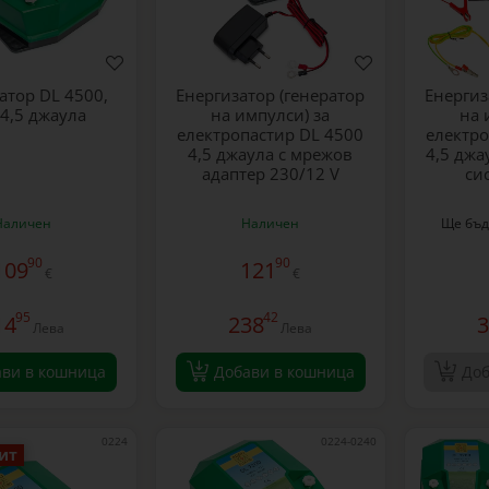
атор DL 4500,
Енергизатор (генератор
Енергиз
 4,5 джаула
на импулси) за
на 
електропастир DL 4500
електро
4,5 джаула с мрежов
4,5 джа
адаптер 230/12 V
си
Наличен
Наличен
Ще бъд
90
90
109
121
€
€
95
42
14
238
3
Лева
Лева
ави в кошница
Добави в кошница
Доб
0224
0224-0240
ит