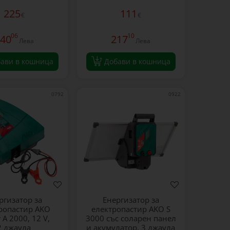
225
111
€
€
06
10
40
217
Лева
Лева
ави в кошница
Добави в кошница
0792
0922
ргизатор за
Енергизатор за
ропастир AKO
електропастир AKO S
 А 2000, 12 V,
3000 със соларен панел
2 джаула
и акумулатор, 3 джаула