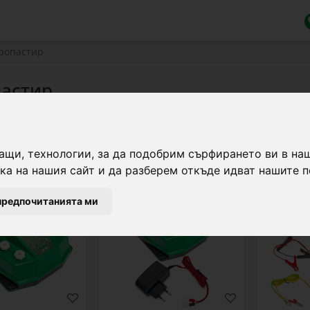
тропастир
пастир
ащи, технологии, за да подобрим сърфирането ви в на
а на нашия сайт и да разберем откъде идват нашите п
0222
0222-0240
предпочитанията ми