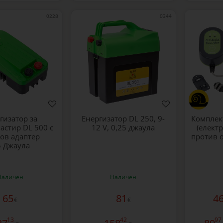
0228
0344
гизатор за
Енергизатор DL 250, 9-
Комплек
астир DL 500 с
12 V, 0,25 джаула
(елект
ов адаптер
против о
5 Джаула
Наличен
Наличен
65
81
4
€
€
13
42
97