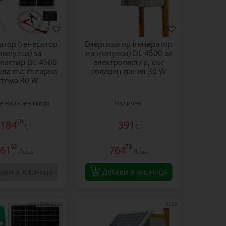
атор (генератор
Eнергизатор (генератор
импулси) за
на импулси) DL 4500 за
пастир DL 4500
електропастир, със
ула със соларна
соларен панел 30 W
стема 30 W
е наличен скоро
Наличен
90
184
391
€
€
63
73
61
764
Лева
Лева
ави в кошница
Добави в кошница
0224-0202
0239