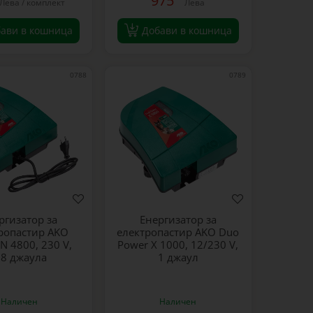
975
Лева / комплект
Лева
ави в кошница
Добави в кошница
0788
0789
ргизатор за
Енергизатор за
ропастир AKO
електропастир AKO Duo
N 4800, 230 V,
Power X 1000, 12/230 V,
,8 джаула
1 джаул
Наличен
Наличен