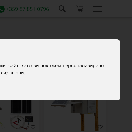
+359 87 851 0796
30 продукти
шия сайт, като ви покажем персонализирано
осетители.
0222-0090
0237