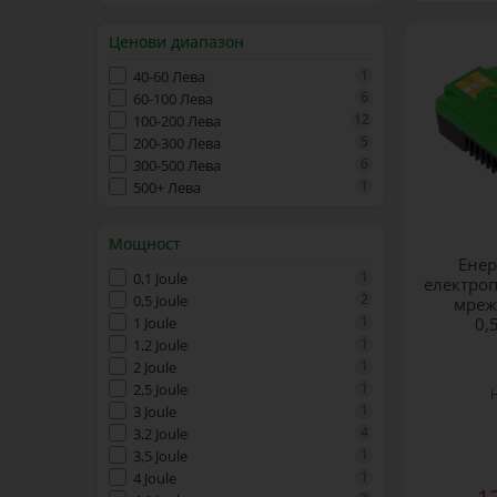
Ценови диапазон
1
40-60 Лева
6
60-100 Лева
12
100-200 Лева
5
200-300 Лева
6
300-500 Лева
1
500+ Лева
Мощност
Енер
1
0,1 Joule
електроп
2
0,5 Joule
мреж
1
1 Joule
0,
1
1,2 Joule
1
2 Joule
1
2,5 Joule
1
3 Joule
4
3,2 Joule
1
3,5 Joule
1
4 Joule