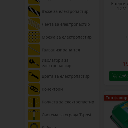
Енергиз
12 V,
Въже за електропастир
Лента за електропастир
Мрежа за електропастир
Галванизирана тел
Изолатори за
1
електропастир
Доб
Врата за електропастир
Конектори
Топ фавор
Колчета за електропастир
Система за ограда T-post
Кабели