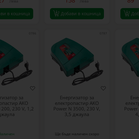
27
158
89
Лева
Лева
ави в кошница
Добави в кошница
Доб
0786
0787
гизатор за
Енергизатор за
Ене
опастир AKO
електропастир AKO
елект
200, 230 V, 1,2
Power N 3500, 230 V,
Power 
джаула
3,5 джаула
4
Наличен
Ще бъде наличен скоро