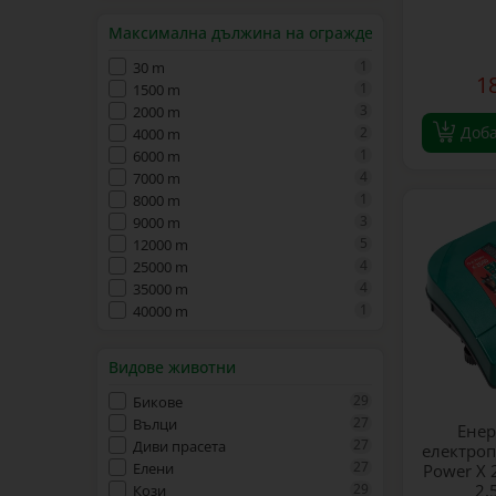
Максимална дължина на ограждението
1
30 m
1
1
1500 m
3
2000 m
Доб
2
4000 m
1
6000 m
4
7000 m
1
8000 m
3
9000 m
5
12000 m
4
25000 m
4
35000 m
1
40000 m
Видове животни
29
Бикове
27
Вълци
Енер
27
Диви прасета
електроп
27
Елени
Power X 
29
2,
Кози