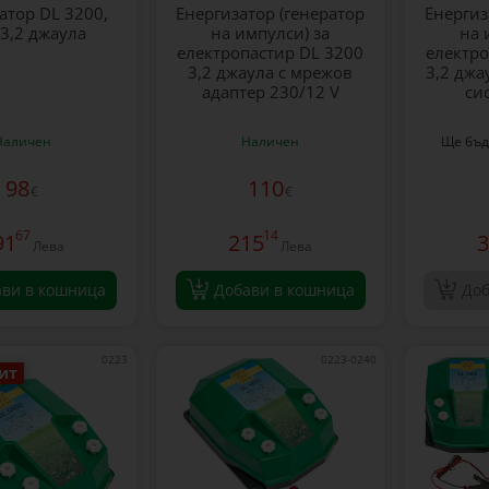
атор DL 3200,
Енергизатор (генератор
Енергиз
 3,2 джаула
на импулси) за
на 
електропастир DL 3200
електро
3,2 джаула с мрежов
3,2 джа
адаптер 230/12 V
си
Наличен
Наличен
Ще бъд
98
110
€
€
67
14
91
215
3
Лева
Лева
ави в кошница
Добави в кошница
Доб
0223
0223-0240
ит