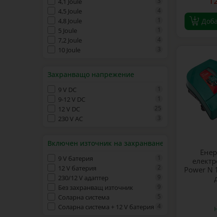
1
3
4,1 Joule
4
4,5 Joule
1
4,8 Joule
Доб
1
5 Joule
4
7,2 Joule
3
10 Joule
Захранващо напрежение
1
9 V DC
1
9-12 V DC
25
12 V DC
3
230 V AC
Включен източник на захранване
Енер
1
9 V батерия
електр
2
12 V батерия
Power N 1
9
230/12 V адаптер
9
Без захранващ източник
5
Соларна система
4
Соларна система + 12 V батерия