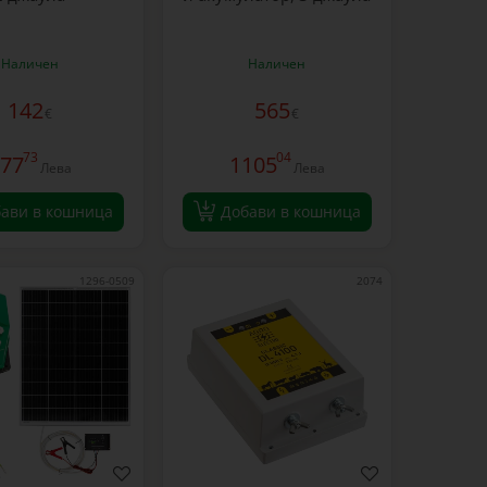
Наличен
Наличен
142
565
€
€
73
04
77
1105
Лева
Лева
ави в кошница
Добави в кошница
1296-0509
2074