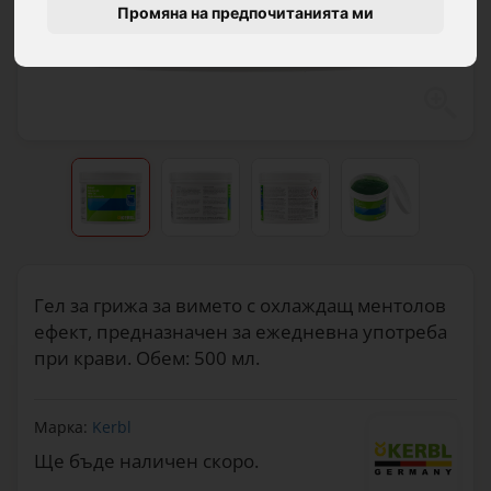
Промяна на предпочитанията ми
Гел за грижа за вимето с охлаждащ ментолов
ефект, предназначен за ежедневна употреба
при крави. Обем: 500 мл.
Марка:
Kerbl
Ще бъде наличен скоро.