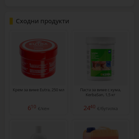
Сходни продукти
Крем за виме Eutra, 250 мл
Паста за виме с хума,
KerbaSan, 1,5 кг
10
40
6
24
€/кен
€/бутилка