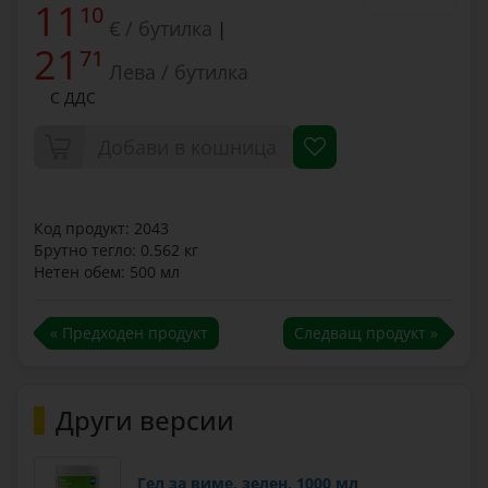
11
10
€ / бутилка
|
21
71
Лева / бутилка
С ДДС
Добави в кошница
Код продукт: 2043
Брутно тегло: 0.562 кг
Нетен обем: 500 мл
« Предходен продукт
Следващ продукт »
Други версии
Гел за виме, зелен, 1000 мл