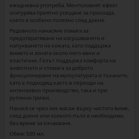
ежедневна употреба. Ментоловият ефект
осигурява приятно усещане за прохлада,
което е особено полезно след доене.
Редовното нанасяне помага за
предотвратяване на изсушаването и
напукването на кожата, като поддържа
вимето и зоната около него меки и
еластични. Гелът поддържа комфорта на
животното и спомага за доброто
функциониране на мускулатурата и тъканите,
като е подходящ както в периоди на
интензивно производство, така и при
рутинни грижи.
Нанася се чрез лек масаж върху чистото виме,
след доене или колкото пъти е необходимо,
без време за изчакване.
Обем: 500 мл.