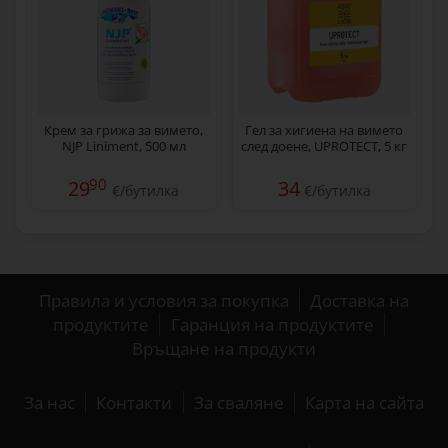
Крем за грижа за вимето,
Гел за хигиена на вимето
NJP Liniment, 500 мл
след доене, UPROTECT, 5 кг
90
29
34
€/бутилка
€/бутилка
Правила и условия за покупка
Доставка на
продуктите
Гаранция на продуктите
Връщане на продукти
За нас
Контакти
За сваляне
Карта на сайта