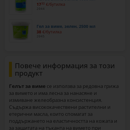
17
30
€/бутилка
2044
Гел за виме, зелен, 2500 мл
38
€/бутилка
2045
Повече информация за този
продукт
Гелът за виме
се използва за редовна грижа
за вимето и има лесна за нанасяне и
измиване желеобразна консистенция.
Съдържа висококачествени растителни и
етерични масла, които спомагат за
поддържането на еластичността на кожата и
за защитата на тъканта на вимето при