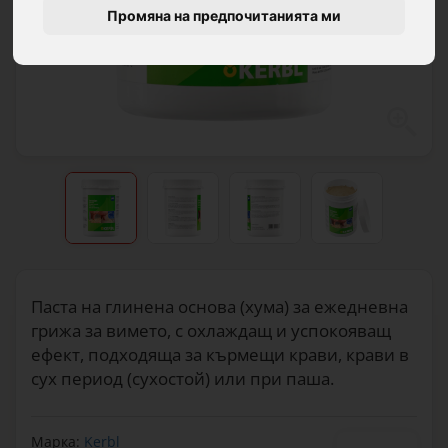
Промяна на предпочитанията ми
Паста на глинена основа (хума) за ежедневна
грижа за вимето, с охлаждащ и успокояващ
ефект, подходяща за кърмещи крави, крави в
сух период (сухостой) или при паша.
Марка:
Kerbl