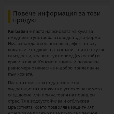
Повече информация за този
продукт
KerbaSan
е паста на основата на хума за
ежедневна употреба в говедовъдни ферми.
Има охлаждащ и успокояващ ефект върху
кожата и е подходяща за крави, които току-що
са издоени, крави в сух период (сухостой) и
крави в паша. Консистенцията ѝ позволява
равномерно нанасяне и добро прилепване
към кожата.
Пастата помага за поддържане на
хидратацията на кожата и успокоява вимето
след доене или при условия на повишен
стрес. Тя е водоустойчива и отблъсква
мръсотията, което позволява защитният
ефект да се поддържа за по-дълъг период,