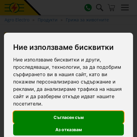
Agro Electro
Продукти
Грижа за животните
Паста за виме с хума,
KerbaSan, 1,5 кг
Ние използваме бисквитки
Ние използваме бисквитки и други,
проследяващи, технологии, за да подобрим
сърфирането ви в нашия сайт, като ви
покажем персонализирано съдържание и
реклами, да анализираме трафика на нашия
сайт и да разберем откъде идват нашите
посетители.
Съгласен съм
Аз отказвам