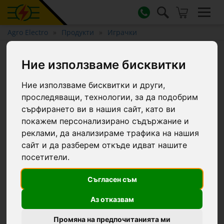
Agro Electro
Продукти
Играчки
Играчка трактор John Deere
Ние използваме бисквитки
5115M
Ние използваме бисквитки и други,
проследяващи, технологии, за да подобрим
сърфирането ви в нашия сайт, като ви
покажем персонализирано съдържание и
реклами, да анализираме трафика на нашия
сайт и да разберем откъде идват нашите
посетители.
Съгласен съм
Аз отказвам
Промяна на предпочитанията ми