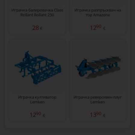
Играчка балировачка Claas
Играчка разпръсквач на
Rollant Rollant 250
тор Amazone
90
28
12
€
€
Играчка култиватор
Играчка реверсивен плуг
Lemken
Lemken
90
90
12
13
€
€