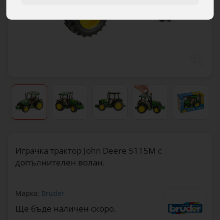
Играчка трактор John Deere 5115M с
допълнителен волан.
Марка:
Bruder
Ще бъде наличен скоро.