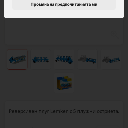
Промяна на предпочитанията ми
Реверсивен плуг Lemken с 5 плужни остриета.