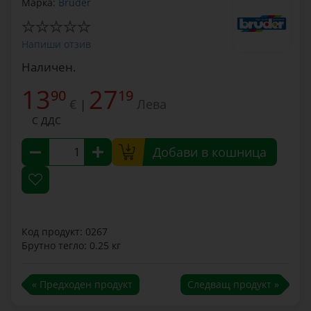
Марка:
Bruder
Напиши отзив
Наличен.
13
27
90
19
€
Лева
|
С ДДС
Добави в кошница
Код продукт: 0267
Брутно тегло: 0.25 кг
« Предходен продукт
Следващ продукт »