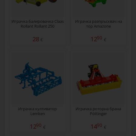
Играчка балировачка Claas
Играчка разпръсквач на
Rollant Rollant 250
тор Amazone
90
28
12
€
€
Играчка култиватор
Играчка роторна брана
Lemken
Pöttinger
90
90
12
14
€
€