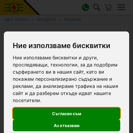
Agro Electro
Продукти
Играчки
Играчка реверсивен плуг
Lemken
Ние използваме бисквитки
Ние използваме бисквитки и други,
проследяващи, технологии, за да подобрим
сърфирането ви в нашия сайт, като ви
покажем персонализирано съдържание и
реклами, да анализираме трафика на нашия
сайт и да разберем откъде идват нашите
посетители.
Съгласен съм
Аз отказвам