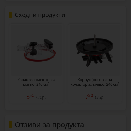
Сходни продукти
Капак за колектор за
Корпус (основа) на
мляко, 240 см³
колектор за мляко, 240 см³
50
50
8
7
€/бр.
€/бр.
Отзиви за продукта