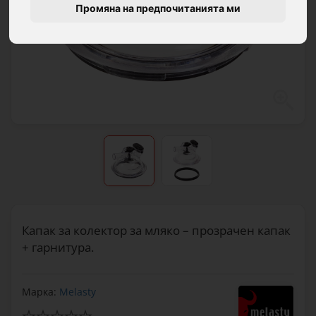
Промяна на предпочитанията ми
Капак за колектор за мляко – прозрачен капак
+ гарнитура.
Марка:
Melasty