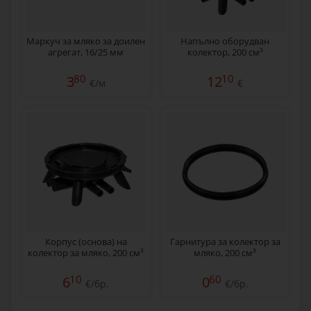
Маркуч за мляко за доилен
Напълно оборудван
агрегат, 16/25 мм
колектор, 200 см³
80
10
3
12
€/м
€
Корпус (основа) на
Гарнитура за колектор за
колектор за мляко, 200 см³
мляко, 200 см³
10
60
6
0
€/бр.
€/бр.