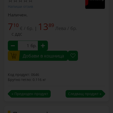
Напиши отзив
Наличен.
7
13
10
89
€ / бр.
Лева / бр.
|
С ДДС
бр.
Добави в кошница
Код продукт: 0646
Брутно тегло: 0.116 кг
« Предходен продукт
Следващ продукт »