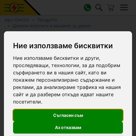
Agro Electro
Продукти
Доилни агрегати и машини за доене
Капак за колектор за мляко,
Ние използваме бисквитки
200 см³
Ние използваме бисквитки и други,
проследяващи, технологии, за да подобрим
сърфирането ви в нашия сайт, като ви
покажем персонализирано съдържание и
реклами, да анализираме трафика на нашия
сайт и да разберем откъде идват нашите
посетители.
Съгласен съм
Аз отказвам