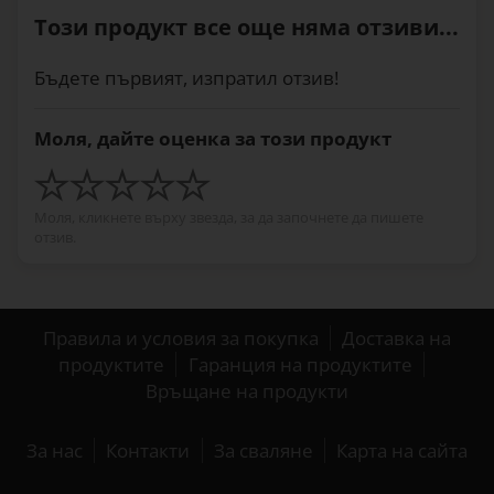
Този продукт все още няма отзиви...
Бъдете първият, изпратил отзив!
Моля, дайте оценка за този продукт
Моля, кликнете върху звезда, за да започнете да пишете
отзив.
Правила и условия за покупка
Доставка на
продуктите
Гаранция на продуктите
Връщане на продукти
За нас
Контакти
За сваляне
Карта на сайта